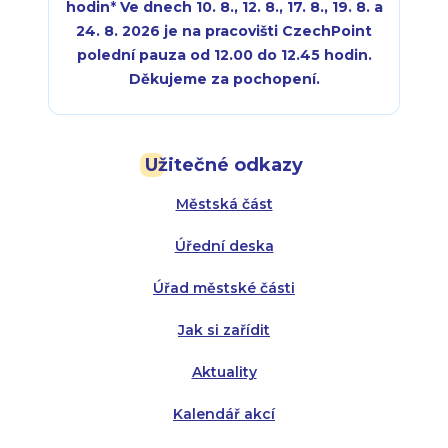
hodin
*
Ve dnech 10. 8., 12. 8., 17. 8., 19. 8. a
24. 8. 2026 je na pracovišti CzechPoint
polední pauza od 12.00 do 12.45 hodin.
Děkujeme za pochopení.
Pondělí:
Pondělí:
8:00 - 18:00
8:00 - 18:00
Užitečné odkazy
Úterý:
Úterý:
8:00 - 16:00
8:00 - 13:00
Městská část
Středa:
Středa:
8:00 - 18:00
8:00 - 18:00
Úřední deska
Čtvrtek:
Čtvrtek:
8:00 - 16:00
8:00 - 13:00
Úřad městské části
Pátek:
8:00 - 14:30
Jak si zařídit
Aktuality
Kalendář akcí