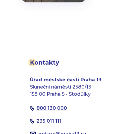
Kontakty
Úřad městské části Praha 13
Sluneční náměstí 2580/13
158 00 Praha 5 - Stodůlky
800 130 000
235 011 111
dotazy
@
praha13.cz