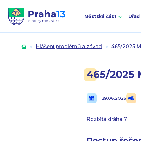
Městská část
Úřad
Úvod
Hlášení problémů a závad
465/2025 Mi
465/2025 M
29.06.2025
Rozbitá dráha 7
Postup řešen