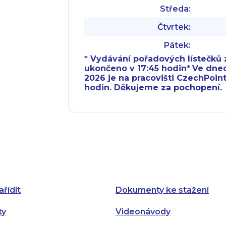
Středa:
Čtvrtek:
Pátek:
* Vydávání pořadových lístečků z
ukončeno v 17:45 hodin
*
Ve dnech 
2026 je na pracovišti CzechPoint
hodin. Děkujeme za pochopení.
Pondělí:
Pondělí:
Úterý:
Úterý:
Středa:
Středa:
Čtvrtek:
Čtvrtek:
ařídit
Dokumenty ke stažení
Pátek:
ty
Videonávody