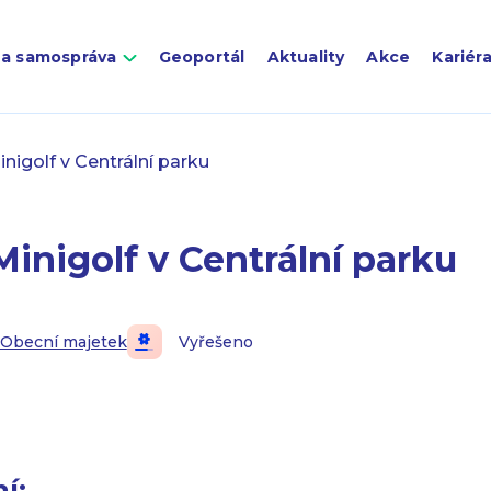
 a samospráva
Geoportál
Aktuality
Akce
Kariér
nigolf v Centrální parku
inigolf v Centrální parku
Obecní majetek
Vyřešeno
í: