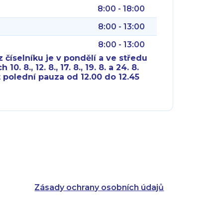
8:00 - 18:00
8:00 - 13:00
8:00 - 13:00
 číselníku je v pondělí a ve středu
10. 8., 12. 8., 17. 8., 19. 8. a 24. 8.
 polední pauza od 12.00 do 12.45
8:00 - 18:00
8:00 - 18:00
8:00 - 16:00
8:00 - 13:00
8:00 - 18:00
8:00 - 18:00
8:00 - 16:00
8:00 - 13:00
Zásady ochrany osobních údajů
8:00 - 14:30