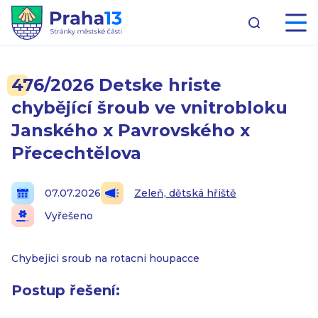
476/2026 Detske hriste
chybějící šroub ve vnitrobloku
Janského x Pavrovského x
Přecechtělova
07.07.2026
Zeleň, dětská hřiště
Vyřešeno
Chybejici sroub na rotacni houpacce
Postup řešení: