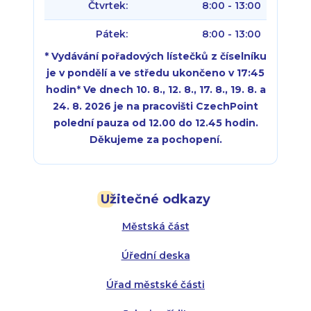
Čtvrtek:
8:00 - 13:00
Pátek:
8:00 - 13:00
* Vydávání pořadových lístečků z číselníku
je v pondělí a ve středu ukončeno v 17:45
hodin
*
Ve dnech 10. 8., 12. 8., 17. 8., 19. 8. a
24. 8. 2026 je na pracovišti CzechPoint
polední pauza od 12.00 do 12.45 hodin.
Děkujeme za pochopení.
Pondělí:
Pondělí:
8:00 - 18:00
8:00 - 18:00
Užitečné odkazy
Úterý:
Úterý:
8:00 - 16:00
8:00 - 13:00
Městská část
Středa:
Středa:
8:00 - 18:00
8:00 - 18:00
Úřední deska
Čtvrtek:
Čtvrtek:
8:00 - 16:00
8:00 - 13:00
Úřad městské části
Pátek:
8:00 - 14:30