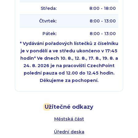
Středa:
8:00 - 18:00
Čtvrtek:
8:00 - 13:00
Pátek:
8:00 - 13:00
* Vydávání pořadových lístečků z číselníku
je v pondělí a ve středu ukončeno v 17:45
hodin
*
Ve dnech 10. 8., 12. 8., 17. 8., 19. 8. a
24. 8. 2026 je na pracovišti CzechPoint
polední pauza od 12.00 do 12.45 hodin.
Děkujeme za pochopení.
Pondělí:
Pondělí:
8:00 - 18:00
8:00 - 18:00
Užitečné odkazy
Úterý:
Úterý:
8:00 - 16:00
8:00 - 13:00
Městská část
Středa:
Středa:
8:00 - 18:00
8:00 - 18:00
Úřední deska
Čtvrtek:
Čtvrtek:
8:00 - 16:00
8:00 - 13:00