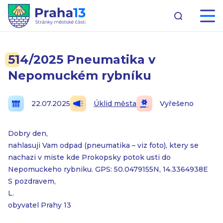
514/2025 Pneumatika v
Nepomuckém rybníku
22.07.2025
Úklid města
Vyřešeno
Dobry den,
nahlasuji Vam odpad (pneumatika – viz foto), ktery se
nachazi v miste kde Prokopsky potok usti do
Nepomuckeho rybniku. GPS: 50.0479155N, 14.3364938E
S pozdravem,
L.
obyvatel Prahy 13