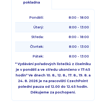
pokladna
Pondělí:
8:00 - 18:00
Úterý:
8:00 - 13:00
Středa:
8:00 - 18:00
Čtvrtek:
8:00 - 13:00
Pátek:
8:00 - 13:00
* Vydávání pořadových lístečků z číselníku
je v pondělí a ve středu ukončeno v 17:45
hodin
*
Ve dnech 10. 8., 12. 8., 17. 8., 19. 8. a
24. 8. 2026 je na pracovišti CzechPoint
polední pauza od 12.00 do 12.45 hodin.
Děkujeme za pochopení.
Pondělí:
Pondělí:
8:00 - 18:00
8:00 - 18:00