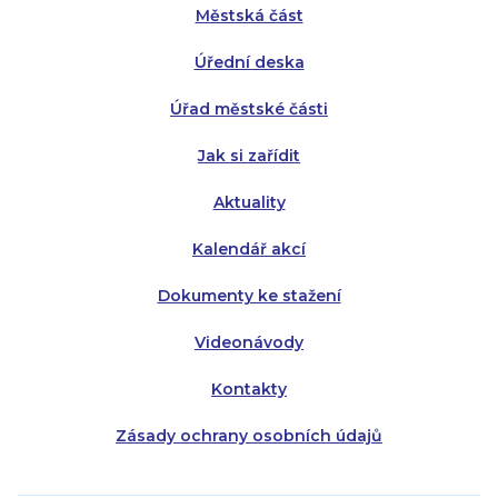
Městská část
Středa:
Středa:
8:00 - 18:00
8:00 - 18:00
Úřední deska
Čtvrtek:
Čtvrtek:
8:00 - 16:00
8:00 - 13:00
Úřad městské části
Pátek:
8:00 - 14:30
Jak si zařídit
Aktuality
Kalendář akcí
Dokumenty ke stažení
Videonávody
Kontakty
Zásady ochrany osobních údajů