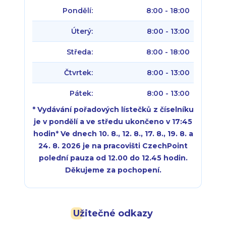
Pondělí:
8:00 - 18:00
Úterý:
8:00 - 13:00
Středa:
8:00 - 18:00
Čtvrtek:
8:00 - 13:00
Pátek:
8:00 - 13:00
* Vydávání pořadových lístečků z číselníku
je v pondělí a ve středu ukončeno v 17:45
hodin
*
Ve dnech 10. 8., 12. 8., 17. 8., 19. 8. a
24. 8. 2026 je na pracovišti CzechPoint
polední pauza od 12.00 do 12.45 hodin.
Děkujeme za pochopení.
Pondělí:
Pondělí:
8:00 - 18:00
8:00 - 18:00
Užitečné odkazy
Úterý:
Úterý:
8:00 - 16:00
8:00 - 13:00