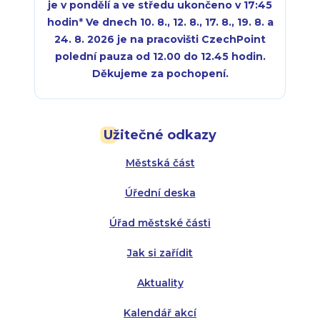
je v pondělí a ve středu ukončeno v 17:45
hodin
*
Ve dnech 10. 8., 12. 8., 17. 8., 19. 8. a
24. 8. 2026 je na pracovišti CzechPoint
polední pauza od 12.00 do 12.45 hodin.
Děkujeme za pochopení.
Pondělí:
Pondělí:
8:00 - 18:00
8:00 - 18:00
Užitečné odkazy
Úterý:
Úterý:
8:00 - 16:00
8:00 - 13:00
Městská část
Středa:
Středa:
8:00 - 18:00
8:00 - 18:00
Úřední deska
Čtvrtek:
Čtvrtek:
8:00 - 16:00
8:00 - 13:00
Úřad městské části
Pátek:
8:00 - 14:30
Jak si zařídit
Aktuality
Kalendář akcí