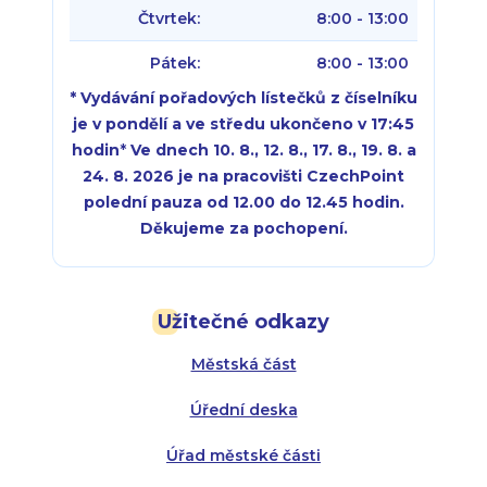
Čtvrtek:
8:00 - 13:00
Pátek:
8:00 - 13:00
* Vydávání pořadových lístečků z číselníku
je v pondělí a ve středu ukončeno v 17:45
hodin
*
Ve dnech 10. 8., 12. 8., 17. 8., 19. 8. a
24. 8. 2026 je na pracovišti CzechPoint
polední pauza od 12.00 do 12.45 hodin.
Děkujeme za pochopení.
Pondělí:
Pondělí:
8:00 - 18:00
8:00 - 18:00
Užitečné odkazy
Úterý:
Úterý:
8:00 - 16:00
8:00 - 13:00
Městská část
Středa:
Středa:
8:00 - 18:00
8:00 - 18:00
Úřední deska
Čtvrtek:
Čtvrtek:
8:00 - 16:00
8:00 - 13:00
Úřad městské části
Pátek:
8:00 - 14:30