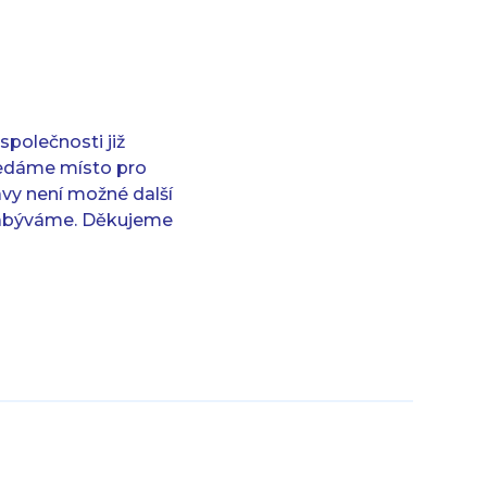
společnosti již
hledáme místo pro
avy není možné další
ě zabýváme. Děkujeme