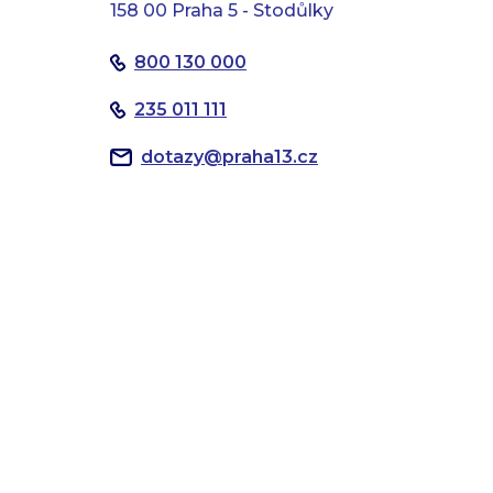
158 00 Praha 5 - Stodůlky
800 130 000
235 011 111
dotazy
@
praha13.cz