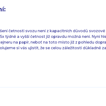
í:
šení četnosti svozu není z kapacitních důvodů svozové 
5x týdně a vyšší četnost již opravdu možná není. Nyní 
ejneru na papír, neboť na toto místo již z pohledu dopr
olujeme si vás ujistit, že se celou záležitostí důkladn