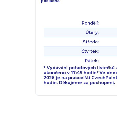
pokladna
Pondělí:
Úterý:
Středa:
Čtvrtek:
Pátek:
* Vydávání pořadových lístečků z
ukončeno v 17:45 hodin
*
Ve dnech 
2026 je na pracovišti CzechPoint
hodin. Děkujeme za pochopení.
Pondělí:
Pondělí:
Úterý:
Úterý: