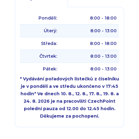
Pondělí:
8:00 - 18:00
Úterý:
8:00 - 13:00
Středa:
8:00 - 18:00
Čtvrtek:
8:00 - 13:00
Pátek:
8:00 - 13:00
* Vydávání pořadových lístečků z číselníku
je v pondělí a ve středu ukončeno v 17:45
hodin
*
Ve dnech 10. 8., 12. 8., 17. 8., 19. 8. a
24. 8. 2026 je na pracovišti CzechPoint
polední pauza od 12.00 do 12.45 hodin.
Děkujeme za pochopení.
Pondělí:
Pondělí:
8:00 - 18:00
8:00 - 18:00