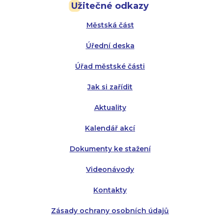
Užitečné odkazy
Úterý:
Úterý:
8:00 - 16:00
8:00 - 13:00
Městská část
Středa:
Středa:
8:00 - 18:00
8:00 - 18:00
Úřední deska
Čtvrtek:
Čtvrtek:
8:00 - 16:00
8:00 - 13:00
Úřad městské části
Pátek:
8:00 - 14:30
Jak si zařídit
Aktuality
Kalendář akcí
Dokumenty ke stažení
Videonávody
Kontakty
Zásady ochrany osobních údajů