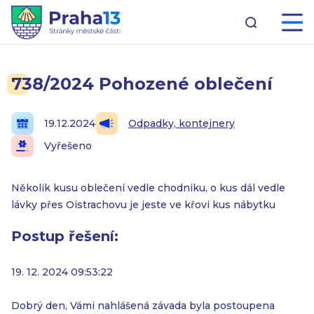
738/2024 Pohozené oblečení
19.12.2024
Odpadky, kontejnery
Vyřešeno
Několik kusu oblečení vedle chodniku, o kus dál vedle
lávky přes Oistrachovu je jeste ve křovi kus nábytku
Postup řešení:
19. 12. 2024 09:53:22
Dobrý den, Vámi nahlášená závada byla postoupena