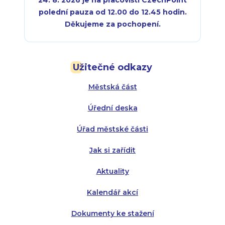
24. 8. 2026 je na pracovišti CzechPoint
polední pauza od 12.00 do 12.45 hodin.
Děkujeme za pochopení.
Pondělí:
Pondělí:
8:00 - 18:00
8:00 - 18:00
Užitečné odkazy
Úterý:
Úterý:
8:00 - 16:00
8:00 - 13:00
Městská část
Středa:
Středa:
8:00 - 18:00
8:00 - 18:00
Úřední deska
Čtvrtek:
Čtvrtek:
8:00 - 16:00
8:00 - 13:00
Úřad městské části
Pátek:
8:00 - 14:30
Jak si zařídit
Aktuality
Kalendář akcí
Dokumenty ke stažení