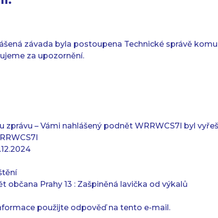
ášená závada byla postoupena Technické správě komuni
kujeme za upozornění.
 zprávu – Vámi nahlášený podnět WRRWCS7I byl vyřeš
 WRRWCS7I
.12.2024
štění
t občana Prahy 13 : Zašpiněná lavička od výkalů
informace použijte odpověď na tento e-mail.