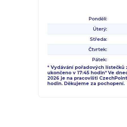
Pondělí:
Úterý:
Středa:
Čtvrtek:
Pátek:
* Vydávání pořadových lístečků z
ukončeno v 17:45 hodin
*
Ve dnech 
2026 je na pracovišti CzechPoint
hodin. Děkujeme za pochopení.
Pondělí:
Pondělí:
Úterý:
Úterý:
Středa:
Středa: