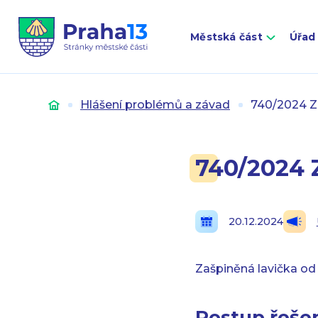
Městská část
Úřad
Úvod
Hlášení problémů a závad
740/2024 Z
740/2024 
20.12.2024
Zašpiněná lavička od
Postup řešen