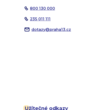
800 130 000
235 011 111
dotazy
@
praha13.cz
Užitečné odkazy