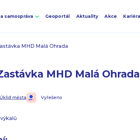
 a samospráva
Geoportál
Aktuality
Akce
Kariér
astávka MHD Malá Ohrada
Zastávka MHD Malá Ohrada
Úklid města
Vyřešeno
 výkalů
í: