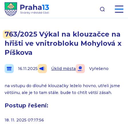
763/2025 Výkal na klouzačce na
hřišti ve vnitrobloku Mohylová x
Píškova
16.11.2025
Úklid města
Vyřešeno
na vstupu do dlouhé klouzačky leželo hovno, utřeli jsme
většinu, ale je to tam stále. bude to chtít větší zásah.
Postup řešení:
18. 11. 2025 07:17:56