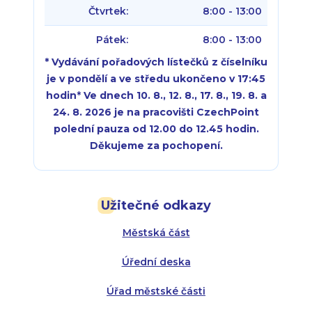
Čtvrtek:
8:00 - 13:00
Pátek:
8:00 - 13:00
* Vydávání pořadových lístečků z číselníku
je v pondělí a ve středu ukončeno v 17:45
hodin
*
Ve dnech 10. 8., 12. 8., 17. 8., 19. 8. a
24. 8. 2026 je na pracovišti CzechPoint
polední pauza od 12.00 do 12.45 hodin.
Děkujeme za pochopení.
Pondělí:
Pondělí:
8:00 - 18:00
8:00 - 18:00
Užitečné odkazy
Úterý:
Úterý:
8:00 - 16:00
8:00 - 13:00
Městská část
Středa:
Středa:
8:00 - 18:00
8:00 - 18:00
Úřední deska
Čtvrtek:
Čtvrtek:
8:00 - 16:00
8:00 - 13:00
Úřad městské části
Pátek:
8:00 - 14:30