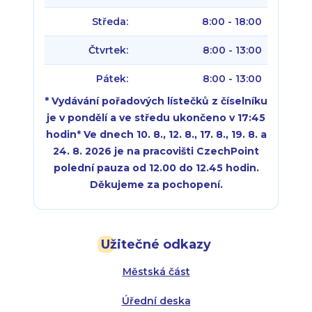
Středa:
8:00 - 18:00
Čtvrtek:
8:00 - 13:00
Pátek:
8:00 - 13:00
* Vydávání pořadových lístečků z číselníku
je v pondělí a ve středu ukončeno v 17:45
hodin
*
Ve dnech 10. 8., 12. 8., 17. 8., 19. 8. a
24. 8. 2026 je na pracovišti CzechPoint
polední pauza od 12.00 do 12.45 hodin.
Děkujeme za pochopení.
Pondělí:
Pondělí:
8:00 - 18:00
8:00 - 18:00
Užitečné odkazy
Úterý:
Úterý:
8:00 - 16:00
8:00 - 13:00
Městská část
Středa:
Středa:
8:00 - 18:00
8:00 - 18:00
Úřední deska
Čtvrtek:
Čtvrtek:
8:00 - 16:00
8:00 - 13:00