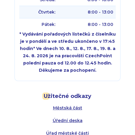
Čtvrtek:
8:00 - 13:00
Pátek:
8:00 - 13:00
* Vydávání pořadových lístečků z číselníku
je v pondělí a ve středu ukončeno v 17:45
hodin
*
Ve dnech 10. 8., 12. 8., 17. 8., 19. 8. a
24. 8. 2026 je na pracovišti CzechPoint
polední pauza od 12.00 do 12.45 hodin.
Děkujeme za pochopení.
Pondělí:
Pondělí:
8:00 - 18:00
8:00 - 18:00
Užitečné odkazy
Úterý:
Úterý:
8:00 - 16:00
8:00 - 13:00
Městská část
Středa:
Středa:
8:00 - 18:00
8:00 - 18:00
Úřední deska
Čtvrtek:
Čtvrtek:
8:00 - 16:00
8:00 - 13:00
Úřad městské části