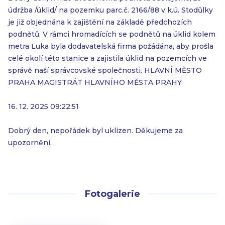
údržba /úklid/ na pozemku parc.č. 2166/88 v k.ú. Stodůlky
je již objednána k zajištění na základě předchozích
podnětů. V rámci hromadících se podnětů na úklid kolem
metra Luka byla dodavatelská firma požádána, aby prošla
celé okolí této stanice a zajistila úklid na pozemcích ve
správě naší správcovské společnosti. HLAVNÍ MĚSTO
PRAHA MAGISTRÁT HLAVNÍHO MĚSTA PRAHY
16. 12. 2025 09:22:51
Dobrý den, nepořádek byl uklizen. Děkujeme za
upozornění.
Fotogalerie