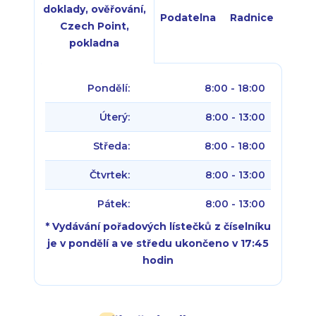
doklady, ověřování,
Podatelna
Radnice
Czech Point,
pokladna
Pondělí:
8:00 - 18:00
Úterý:
8:00 - 13:00
Středa:
8:00 - 18:00
Čtvrtek:
8:00 - 13:00
Pátek:
8:00 - 13:00
* Vydávání pořadových lístečků z číselníku
je v pondělí a ve středu ukončeno v 17:45
hodin
Pondělí:
Pondělí:
8:00 - 18:00
8:00 - 18:00