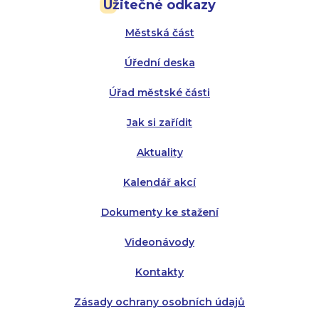
Užitečné odkazy
Úterý:
Úterý:
8:00 - 16:00
8:00 - 13:00
Městská část
Středa:
Středa:
8:00 - 18:00
8:00 - 18:00
Úřední deska
Čtvrtek:
Čtvrtek:
8:00 - 16:00
8:00 - 13:00
Úřad městské části
Pátek:
8:00 - 14:30
Jak si zařídit
Aktuality
Kalendář akcí
Dokumenty ke stažení
Videonávody
Kontakty
Zásady ochrany osobních údajů