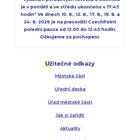
je v pondělí a ve středu ukončeno v 17:45
hodin
*
Ve dnech 10. 8., 12. 8., 17. 8., 19. 8. a
24. 8. 2026 je na pracovišti CzechPoint
polední pauza od 12.00 do 12.45 hodin.
Děkujeme za pochopení.
Pondělí:
Pondělí:
8:00 - 18:00
8:00 - 18:00
Užitečné odkazy
Úterý:
Úterý:
8:00 - 16:00
8:00 - 13:00
Městská část
Středa:
Středa:
8:00 - 18:00
8:00 - 18:00
Úřední deska
Čtvrtek:
Čtvrtek:
8:00 - 16:00
8:00 - 13:00
Úřad městské části
Pátek:
8:00 - 14:30
Jak si zařídit
Aktuality