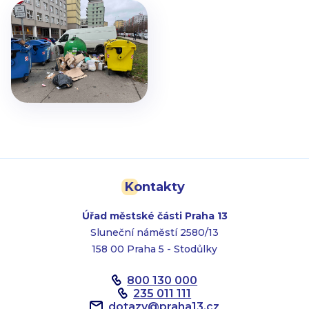
Kontakty
Úřad městské části Praha 13
Sluneční náměstí 2580/13
158 00 Praha 5 - Stodůlky
800 130 000
235 011 111
dotazy
@
praha13.cz