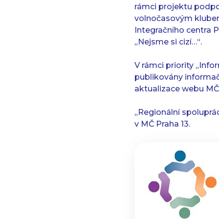
rámci projektu podpo
volnočasovým klubem 
Integračního centra P
„Nejsme si cizí…“.
V rámci priority „Inf
publikovány informač
aktualizace webu MČ 
„Regionální spoluprá
v MČ Praha 13.