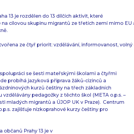
a 13 je rozdělen do 13 dílčích aktivit, které
na cílovou skupinu migrantů ze třetích zemí mimo EU 
ně.
tvořena ze čtyř priorit: vzdělávání, informovanost, volný
 spolupráci se šesti mateřskými školami a čtyřmi
de probíhá jazyková příprava žáků-cizinců a
ázdninových kurzů češtiny na třech základních
u vzdělávány pedagožky z těchto škol (META o.p.s. –
tosti mladých migrantů a ÚJOP UK v Praze). Centrum
 o.p.s. zajišťuje nízkoprahové kurzy češtiny pro
a občanů Prahy 13 je v