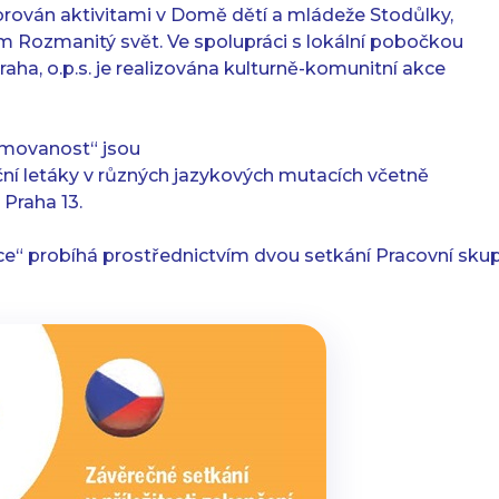
rován aktivitami v Domě dětí a mládeže Stodůlky,
Rozmanitý svět. Ve spolupráci s lokální pobočkou
raha, o.p.s. je realizována kulturně-komunitní akce
ormovanost“ jsou
ní letáky v různých jazykových mutacích včetně
Praha 13.
ce“ probíhá prostřednictvím dvou setkání Pracovní skup