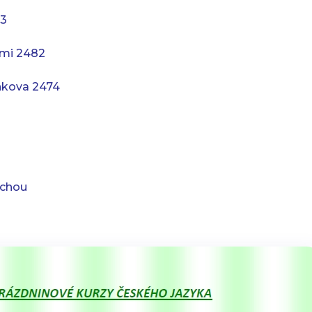
23
ami 2482
nkova 2474
echou