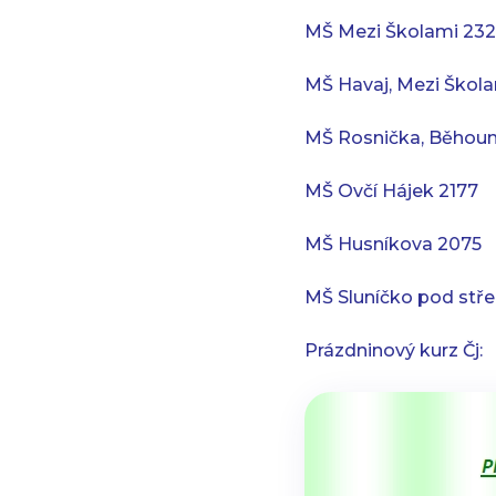
MŠ Mezi Školami 23
MŠ Havaj, Mezi Škol
MŠ Rosnička, Běhou
MŠ Ovčí Hájek 2177
MŠ Husníkova 2075
MŠ Sluníčko pod stř
Prázdninový kurz Čj: