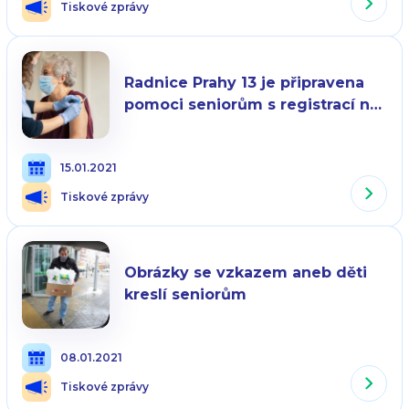
Tiskové zprávy
Radnice Prahy 13 je připravena
pomoci seniorům s registrací na
očkování
15.01.2021
Tiskové zprávy
Obrázky se vzkazem aneb děti
kreslí seniorům
08.01.2021
Tiskové zprávy