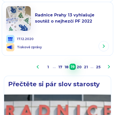
Radnice Prahy 13 vyhlašuje
soutěž o nejhezčí PF 2022
17.12.2020
Tiskové zprávy
…
19
…
1
17
18
20
21
25
Přečtěte si pár slov starosty