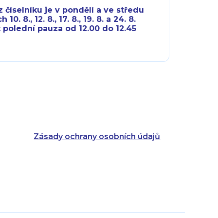
 číselníku je v pondělí a ve středu
10. 8., 12. 8., 17. 8., 19. 8. a 24. 8.
 polední pauza od 12.00 do 12.45
8:00 - 18:00
8:00 - 18:00
8:00 - 16:00
8:00 - 13:00
8:00 - 18:00
8:00 - 18:00
8:00 - 16:00
8:00 - 13:00
Zásady ochrany osobních údajů
8:00 - 14:30