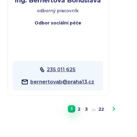
Ing. Bernertová Bohuslava
odborný pracovník
Odbor sociální péče
235 011 625
bernertovab@praha13.cz
…
1
2
3
22