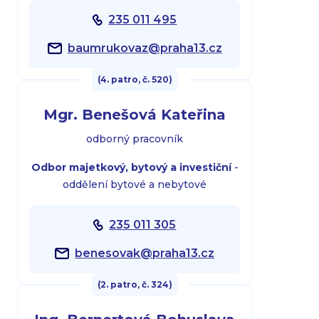
235 011 495
baumrukovaz@praha13.cz
(4. patro, č. 520)
Mgr. Benešová Kateřina
odborný pracovník
Odbor majetkový, bytový a investiční
-
oddělení bytové a nebytové
235 011 305
benesovak@praha13.cz
(2. patro, č. 324)