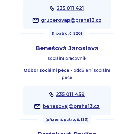
235 011 421
gruberovap@praha13.cz
(1. patro, č. 220)
Benešová Jaroslava
sociální pracovník
Odbor sociální péče
- oddělení sociální
péče
235 011 459
benesovaj@praha13.cz
(přízemí. patro, č. 133)