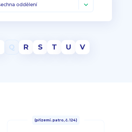
P
Q
R
S
T
U
V
(přízemí. patro, č. 124)