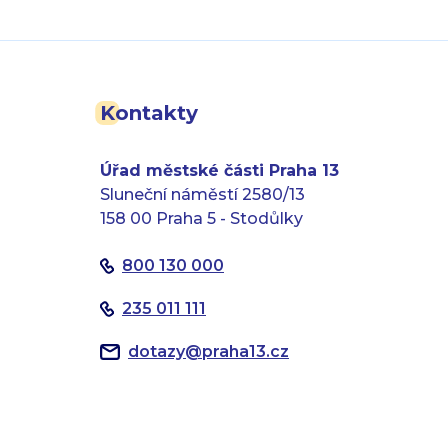
Kontakty
Úřad městské části Praha 13
Sluneční náměstí 2580/13
158 00 Praha 5 - Stodůlky
800 130 000
235 011 111
dotazy
@
praha13.cz