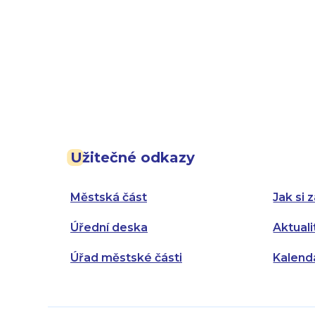
Užitečné odkazy
Městská část
Jak si z
Úřední deska
Aktuali
Úřad městské části
Kalend