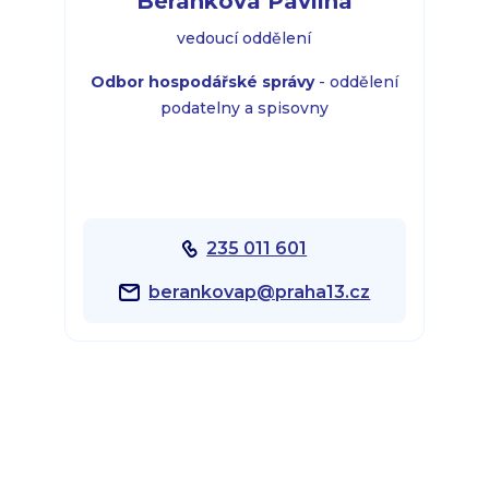
Beránková Pavlína
vedoucí oddělení
Odbor hospodářské správy
- oddělení
podatelny a spisovny
235 011 601
berankovap@praha13.cz