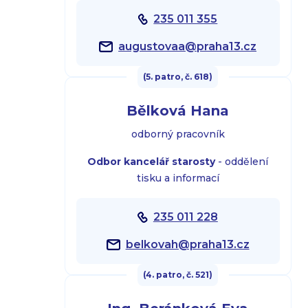
235 011 355
augustovaa@praha13.cz
(5. patro, č. 618)
Bělková Hana
odborný pracovník
Odbor kancelář starosty
- oddělení
tisku a informací
235 011 228
belkovah@praha13.cz
(4. patro, č. 521)