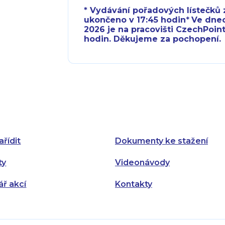
* Vydávání pořadových lístečků z
ukončeno v 17:45 hodin
*
Ve dnech 
2026 je na pracovišti CzechPoint
hodin. Děkujeme za pochopení.
Pondělí:
Pondělí:
Úterý:
Úterý:
Středa:
Středa:
Čtvrtek:
Čtvrtek:
ařídit
Dokumenty ke stažení
Pátek:
ty
Videonávody
ář akcí
Kontakty