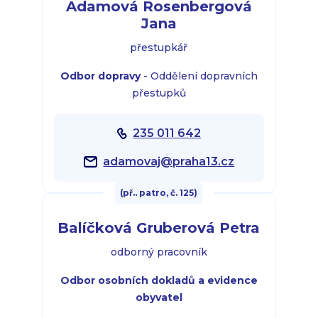
Adamová Rosenbergová
Jana
přestupkář
Odbor dopravy
- Oddělení dopravních
přestupků
235 011 642
adamovaj@praha13.cz
(př.. patro, č. 125)
Balíčková Gruberová Petra
odborný pracovník
Odbor osobních dokladů a evidence
obyvatel