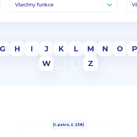
G
H
I
J
K
L
M
N
O
W
X
Y
Z
(1. patro, č. 238)