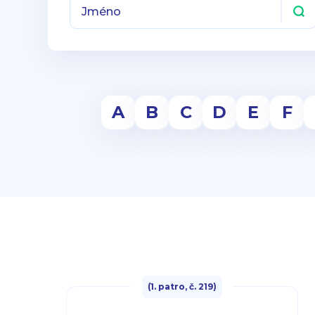
A
B
C
D
E
F
(1. patro, č. 219)