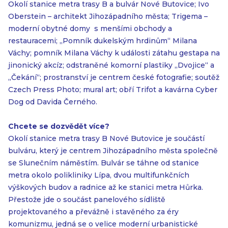
Okolí stanice metra trasy B a bulvár Nové Butovice; Ivo
Oberstein – architekt Jihozápadního města; Trigema –
moderní obytné domy s menšími obchody a
restauracemi; „Pomník dukelským hrdinům“ Milana
Váchy; pomník Milana Váchy k události zátahu gestapa na
jinonický akcíz; odstraněné komorní plastiky „Dvojice“ a
„Čekání“; prostranství je centrem české fotografie; soutěž
Czech Press Photo; mural art; obří Trifot a kavárna Cyber
Dog od Davida Černého.
Chcete se dozvědět více?
Okolí stanice metra trasy B Nové Butovice je součástí
bulváru, který je centrem Jihozápadního města společně
se Slunečním náměstím. Bulvár se táhne od stanice
metra okolo polikliniky Lípa, dvou multifunkčních
výškových budov a radnice až ke stanici metra Hůrka.
Přestože jde o součást panelového sídliště
projektovaného a převážně i stavěného za éry
komunizmu, jedná se o velice moderní urbanistické