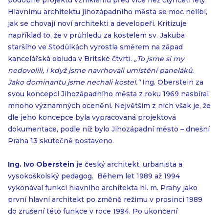
podobné projektu vzniklému před více než čtyřiceti lety.
Hlavnímu architektu jihozápadního města se moc nelíbí,
jak se chovají noví architekti a developeři. Kritizuje
například to, že v průhledu za kostelem sv. Jakuba
staršího ve Stodůlkách vyrostla směrem na západ
kancelářská obluda v Britské čtvrti.
„To jsme si my
nedovolili, i když jsme navrhovali umístění paneláků.
Jako dominantu jsme nechali kostel.“
Ing. Oberstein za
svou koncepci Jihozápadního města z roku 1969 nasbíral
mnoho významných ocenění. Největším z nich však je, že
dle jeho koncepce byla vypracovaná projektová
dokumentace, podle níž bylo Jihozápadní město – dnešní
Praha 13 skutečně postaveno.
Ing. Ivo Oberstein
je český architekt, urbanista a
vysokoškolský pedagog. Během let 1989 až 1994
vykonával funkci hlavního architekta hl. m. Prahy jako
první hlavní architekt po změně režimu v prosinci 1989
do zrušení této funkce v roce 1994. Po ukončení