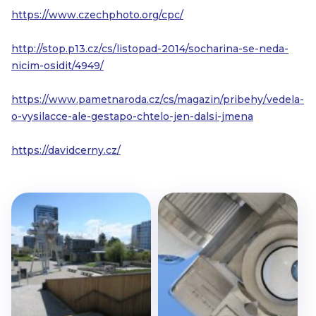
https://www.czechphoto.org/cpc/
http://stop.p13.cz/cs/listopad-2014/socharina-se-neda-
nicim-osidit/4949/
https://www.pametnaroda.cz/cs/magazin/pribehy/vedela-
o-vysilacce-ale-gestapo-chtelo-jen-dalsi-jmena
https://davidcerny.cz/