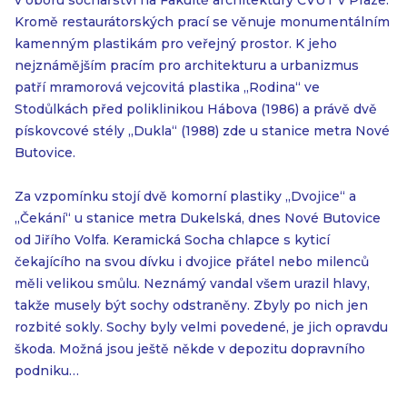
v oboru sochařství na Fakultě architektury ČVUT v Praze.
Kromě restaurátorských prací se věnuje monumentálním
kamenným plastikám pro veřejný prostor. K jeho
nejznámějším pracím pro architekturu a urbanizmus
patří mramorová vejcovitá plastika „Rodina“ ve
Stodůlkách před poliklinikou Hábova (1986) a právě dvě
pískovcové stély „Dukla“ (1988) zde u stanice metra Nové
Butovice.
Za vzpomínku stojí dvě komorní plastiky „Dvojice“ a
„Čekání“ u stanice metra Dukelská, dnes Nové Butovice
od Jiřího Volfa. Keramická Socha chlapce s kyticí
čekajícího na svou dívku i dvojice přátel nebo milenců
měli velikou smůlu. Neznámý vandal všem urazil hlavy,
takže musely být sochy odstraněny. Zbyly po nich jen
rozbité sokly. Sochy byly velmi povedené, je jich opravdu
škoda. Možná jsou ještě někde v depozitu dopravního
podniku…