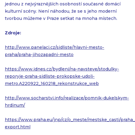
jednou z nejvýraznějších osobností současné domácí
kulturní scény. Není náhodou, že se s jeho moderní
tvorbou můžeme v Praze setkat na mnoha místech.
Zdroje:
http://www.panelaci.cz/sidliste/hlavni-mesto-
praha/praha-jihozapadni-mesto
https://www.idnes.cz/bydleni/na-navsteve/stodulky-
reporyje-praha-sidliste-prokopske-udoli-
metro.A220922_160218_rekonstrukce_web
http://www.socharstvi.info/realizace/pomnik-dukelskym-
hrdinum/
https://www.praha.eu/jnp/cz/o_meste/mestske_casti/prah
export.html