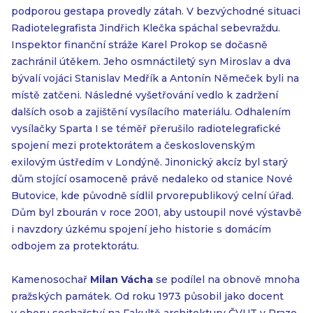
podporou gestapa provedly zátah. V bezvýchodné situaci
Radiotelegrafista Jindřich Klečka spáchal sebevraždu.
Inspektor finanční stráže Karel Prokop se dočasně
zachránil útěkem. Jeho osmnáctiletý syn Miroslav a dva
bývalí vojáci Stanislav Medřík a Antonín Němeček byli na
místě zatčeni. Následné vyšetřování vedlo k zadržení
dalších osob a zajištění vysílacího materiálu. Odhalením
vysílačky Sparta I se téměř přerušilo radiotelegrafické
spojení mezi protektorátem a československým
exilovým ústředím v Londýně. Jinonický akcíz byl starý
dům stojící osamoceně právě nedaleko od stanice Nové
Butovice, kde původně sídlil prvorepublikový celní úřad.
Dům byl zbourán v roce 2001, aby ustoupil nové výstavbě
i navzdory úzkému spojení jeho historie s domácím
odbojem za protektorátu.
Kamenosochař
Milan Vácha
se podílel na obnově mnoha
pražských památek. Od roku 1973 působil jako docent