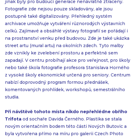
jinak byly pro budoucí generace nenávratně ztraceny.
Fotografie zde nejsou pouze skladovány, ale jsou
postupně také digitalizovány. Přehledný systém
archivace umožňuje vytváření různorodých výstavních
celků. Zajímavé a obsáhlé výstavy fotografií se pořádají i
na prostranství venku před budovou. Zde je také ukázka
street artu (mural artu) na okolních zdech. Tyto malby
zde vznikly ke zvelebení prostoru a perfektně sem
zapadají. V centru probíhají akce pro veřejnost, pro školy
nebo také škola fotografie profesora Stanislava Horného
z vysoké školy ekonomické určená pro seniory. Centrum
nabízí doprovodný program formou přednášek,
komentovaných prohlídek, workshopů, semestrálního
studia.
Při návštěvě tohoto místa nikdo nepřehlédne obřího
Trifota
od sochaře Davida Černého. Plastika se stala
novým orientačním bodem této části Nových Butovic a
byla vytvořena přímo na míru pro galerii Czech Photo