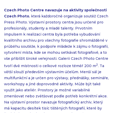
Czech Photo Centre navazuje na aktivity společnosti
Czech Photo
, která každoročně organizuje soutěž Czech
Press Photo. Výstavní prostory centra jsou určené pro
profesionály, studenty a mladé talenty. Prvotním
impulsem k realizaci centra byla potřeba vybudování
kvalitního archivu pro všechny fotografie shromážděné v
průběhu soutěže, k podpoře mládeže k zájmu o fotografii,
vytvoření místa, kde se mohou setkávat fotografové, a to
vše přiblížit široké veřejnosti. Galerii Czech Photo Centre
2
tvoří dvě místnosti o celkové rozloze téměř 200 m
. Ta
větší slouží především výstavním účelům. Menší sál je
multifunkční a je určen pro výstavy, přednášky, semináře,
workshopy a jiné doprovodné aktivity. Může být také
využit jako ateliér. Prostory je možné variabilně
zmenšovat nebo zvětšovat podle potřeb konkrétní akce.
Na výstavní prostor navazuje fotografický archiv, který
má kapacitu desítek tisíc tištěných fotografií, které by