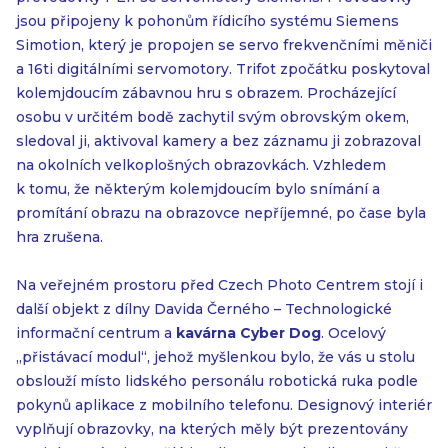
jsou připojeny k pohonům řídicího systému Siemens
Simotion, který je propojen se servo frekvenčními měniči
a 16ti digitálními servomotory. Trifot zpočátku poskytoval
kolemjdoucím zábavnou hru s obrazem. Procházející
osobu v určitém bodě zachytil svým obrovským okem,
sledoval ji, aktivoval kamery a bez záznamu ji zobrazoval
na okolních velkoplošných obrazovkách. Vzhledem
k tomu, že některým kolemjdoucím bylo snímání a
promítání obrazu na obrazovce nepříjemné, po čase byla
hra zrušena.
Na veřejném prostoru před Czech Photo Centrem stojí i
další objekt z dílny Davida Černého – Technologické
informační centrum a
kavárna Cyber Dog
. Ocelový
„přistávací modul“, jehož myšlenkou bylo, že vás u stolu
obslouží místo lidského personálu robotická ruka podle
pokynů aplikace z mobilního telefonu. Designový interiér
vyplňují obrazovky, na kterých měly být prezentovány