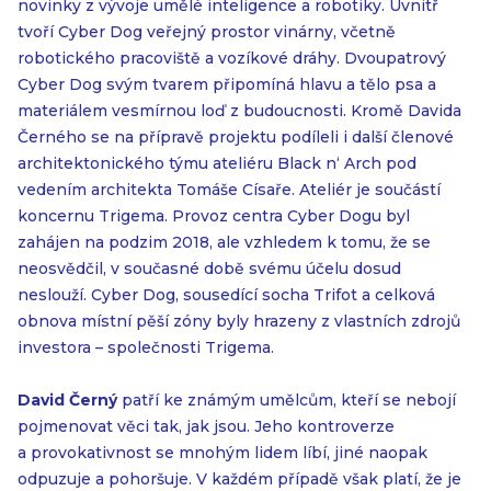
novinky z vývoje umělé inteligence a robotiky. Uvnitř
tvoří Cyber Dog veřejný prostor vinárny, včetně
robotického pracoviště a vozíkové dráhy. Dvoupatrový
Cyber Dog svým tvarem připomíná hlavu a tělo psa a
materiálem vesmírnou loď z budoucnosti. Kromě Davida
Černého se na přípravě projektu podíleli i další členové
architektonického týmu ateliéru Black n‘ Arch pod
vedením architekta Tomáše Císaře. Ateliér je součástí
koncernu Trigema. Provoz centra Cyber Dogu byl
zahájen na podzim 2018, ale vzhledem k tomu, že se
neosvědčil, v současné době svému účelu dosud
neslouží. Cyber Dog, sousedící socha Trifot a celková
obnova místní pěší zóny byly hrazeny z vlastních zdrojů
investora – společnosti Trigema.
David Černý
patří ke známým umělcům, kteří se nebojí
pojmenovat věci tak, jak jsou. Jeho kontroverze
a provokativnost se mnohým lidem líbí, jiné naopak
odpuzuje a pohoršuje. V každém případě však platí, že je