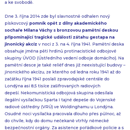
a ke svobodě.
Dne 3. října 2014 zde byl slavnostně odhalen nový
pískovcový
pomník opět z dílny akademického
sochaře Milana Váchy s bronzovou pamětní deskou
připomínající tragické události zátahu gestapa na
jinonický akcíz
v noci z 3. na 4. října 1941. Pamětní deska
obsahuje jména pěti hrdinů protinacistické odbojové
skupiny ÚVOD (Ústředního vedení odboje domácího). Na
pamětní desce je také reliéf dnes již neexistující budovy –
jinonického akcízu, ze kterého od ledna roku 1941 až do
začátku října 1941 poslali zpravodajské centrále do
Londýna asi 8,5 tisíce zašifrovaných radiových
depeší. Nekomunistická odbojová skupina odesílala
ilegální vysílačkou Sparta I tajné depeše do Vojenské
radiové ústředny (VRÚ) ve Woldinghamu u Londýna.
Osudné noci vysílačka pracovala dlouho přes půlnoc, až
do chvíle, kdy do domu nečekaně vtrhly německé
bezpečnostní orgány. Za asistence pořádkové policie a s