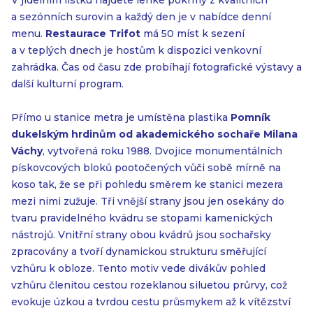
V jídelním lístku najdete lehké pokrmy z kvalitních
a sezónních surovin a každý den je v nabídce denní
menu.
Restaurace Trifot
má 50 míst k sezení
a v teplých dnech je hostům k dispozici venkovní
zahrádka. Čas od času zde probíhají fotografické výstavy a
další kulturní program.
Přímo u stanice metra je umístěna plastika
Pomník
dukelským hrdinům od akademického sochaře Milana
Váchy
, vytvořená roku 1988. Dvojice monumentálních
pískovcových bloků pootočených vůči sobě mírně na
koso tak, že se při pohledu směrem ke stanici mezera
mezi nimi zužuje. Tři vnější strany jsou jen osekány do
tvaru pravidelného kvádru se stopami kamenických
nástrojů. Vnitřní strany obou kvádrů jsou sochařsky
zpracovány a tvoří dynamickou strukturu směřující
vzhůru k obloze. Tento motiv vede divákův pohled
vzhůru členitou cestou rozeklanou siluetou průrvy, což
evokuje úzkou a tvrdou cestu průsmykem až k vítězství