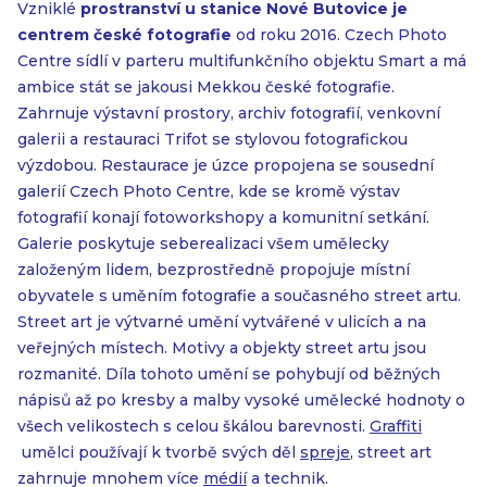
Vzniklé
prostranství u stanice Nové Butovice je
centrem české fotografie
od roku 2016. Czech Photo
Centre sídlí v parteru multifunkčního objektu Smart a má
ambice stát se jakousi Mekkou české fotografie.
Zahrnuje výstavní prostory, archiv fotografií, venkovní
galerii a restauraci Trifot se stylovou fotografickou
výzdobou. Restaurace je úzce propojena se sousední
galerií Czech Photo Centre, kde se kromě výstav
fotografií konají fotoworkshopy a komunitní setkání.
Galerie poskytuje seberealizaci všem umělecky
založeným lidem, bezprostředně propojuje místní
obyvatele s uměním fotografie a současného street artu.
Street art je výtvarné umění vytvářené v ulicích a na
veřejných místech. Motivy a objekty street artu jsou
rozmanité. Díla tohoto umění se pohybují od běžných
nápisů až po kresby a malby vysoké umělecké hodnoty o
všech velikostech s celou škálou barevnosti.
Graffiti
umělci používají k tvorbě svých děl
spreje
, street art
zahrnuje mnohem více
médií
a technik.