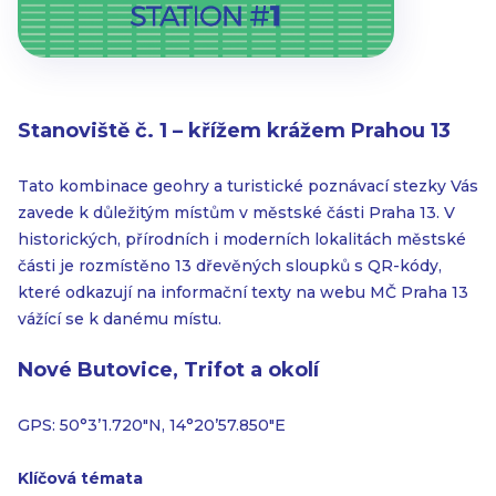
Stanoviště č. 1 – křížem krážem Prahou 13
Tato kombinace geohry a turistické poznávací stezky Vás
zavede k důležitým místům v městské části Praha 13. V
historických, přírodních i moderních lokalitách městské
části je rozmístěno 13 dřevěných sloupků s QR-kódy,
které odkazují na informační texty na webu MČ Praha 13
vážící se k danému místu.
Nové Butovice, Trifot a okolí
GPS: 50°3’1.720″N, 14°20’57.850″E
Klíčová témata