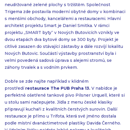
neudržované zelené plochy s tržištěm. Společnost
Trigema zde postavila moderní obytné domy v kombinaci
s menšími obchody, kancelářemi a restauracemi. Hlavní
architekt projektu Smart je Daniel Smitka. V rámci
projektu „SMART byty“ v Nových Butovicích vznikly ve
dvou etapách dva bytové domy se 300 byty. Projekt je
citlivě zasazen do stávající zástavby a dále rozvíjí lokalitu
Nových Butovic. Součástí výstavby prostranství byla i
velmi povedená sadová úprava s alejemi stromů, se
záhony trvalek a s vodním prvkem.
Dobře se zde najíte například v klidném
prostředí
restaurace The PUB Praha 13.
V nabídce je
perfektně ošetřené tankové pivo Pilsner Urquell, které si
u stolu sami načepujete. Jídla z menu české klasiky
připravují kuchaři z kvalitních čerstvých surovin. Další
restaurace je přímo u Trifota, která své jméno dostala
podle místní dvanáctimetrové plastiky Davida Černého.