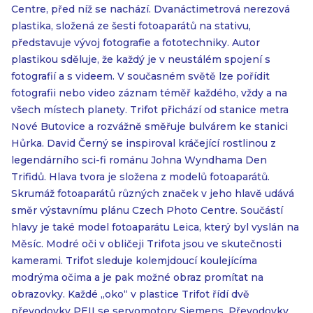
Centre, před níž se nachází. Dvanáctimetrová nerezová
plastika, složená ze šesti fotoaparátů na stativu,
představuje vývoj fotografie a fototechniky. Autor
plastikou sděluje, že každý je v neustálém spojení s
fotografií a s videem. V současném světě lze pořídit
fotografii nebo video záznam téměř každého, vždy a na
všech místech planety. Trifot přichází od stanice metra
Nové Butovice a rozvážně směřuje bulvárem ke stanici
Hůrka. David Černý se inspiroval kráčející rostlinou z
legendárního sci-fi románu Johna Wyndhama Den
Trifidů. Hlava tvora je složena z modelů fotoaparátů.
Skrumáž fotoaparátů různých značek v jeho hlavě udává
směr výstavnímu plánu Czech Photo Centre. Součástí
hlavy je také model fotoaparátu Leica, který byl vyslán na
Měsíc. Modré oči v obličeji Trifota jsou ve skutečnosti
kamerami. Trifot sleduje kolemjdoucí koulejícíma
modrýma očima a je pak možné obraz promítat na
obrazovky. Každé „oko“ v plastice Trifot řídí dvě
převodovky PEII se servomotory Siemens. Převodovky