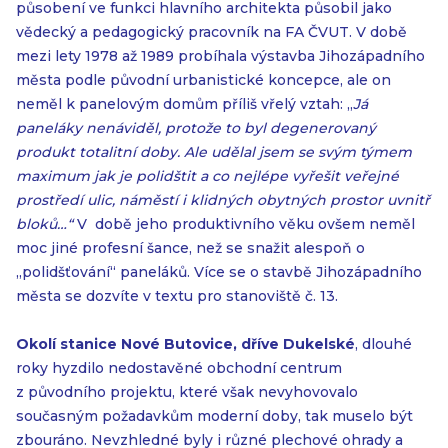
působení ve funkci hlavního architekta působil jako
vědecký a pedagogický pracovník na FA ČVUT. V době
mezi lety 1978 až 1989 probíhala výstavba Jihozápadního
města podle původní urbanistické koncepce, ale on
neměl k panelovým domům příliš vřelý vztah: „
Já
paneláky nenáviděl, protože to byl degenerovaný
produkt totalitní doby. Ale udělal jsem se svým týmem
maximum jak je polidštit a co nejlépe vyřešit veřejné
prostředí ulic, náměstí i klidných obytných prostor uvnitř
bloků…“
V době jeho produktivního věku ovšem neměl
moc jiné profesní šance, než se snažit alespoň o
„polidšťování“ paneláků. Více se o stavbě Jihozápadního
města se dozvíte v textu pro stanoviště č. 13.
Okolí stanice Nové Butovice, dříve Dukelské
, dlouhé
roky hyzdilo nedostavěné obchodní centrum
z původního projektu, které však nevyhovovalo
současným požadavkům moderní doby, tak muselo být
zbouráno. Nevzhledné byly i různé plechové ohrady a