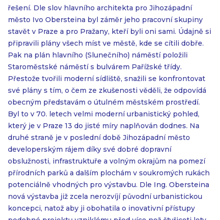
řešení. Dle slov hlavního architekta pro Jihozápadní
město Ivo Obersteina byl záměr jeho pracovní skupiny
stavět v Praze a pro Pražany, kteří byli oni sami. Údajně si
připravili plány všech míst ve městě, kde se cítili dobře.
Pak na plán hlavního (Slunečního) náměstí položili
Staroměstské náměstí s bulvárem Pařížské třídy.
Přestože tvořili moderní sídliště, snažili se konfrontovat
své plány s tím, o čem ze zkušenosti věděli, že odpovídá
obecným představám o útulném městském prostředí.
Byl to v 70. letech velmi moderní urbanistický pohled,
který je v Praze 13 do jisté míry naplňován dodnes. Na
druhé straně je v poslední době Jihozápadní město
developerským rájem díky své dobré dopravní
obslužnosti, infrastruktuře a volným okrajům na pomezí
přírodních parků a dalším plochám v soukromých rukách
potenciálně vhodných pro výstavbu. Dle Ing. Obersteina
nová výstavba již zcela nerozvíjí původní urbanistickou
koncepci, natož aby ji obohatila o inovativní přístupy