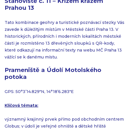
Stanoviště č. 11 – Křížem krážem
Prahou 13
Tato kombinace geohry a turistické poznávací stezky Vás
zavede k důležitým místům v Městské části Praha 13. V
historických, přírodních i moderních lokalitách městské
části je rozmístěno 13 dřevěných sloupků s QR-kody,
které odkazují na informační texty na webu MČ Praha 13
vážící se k danému místu.
Prameniště a Údolí Motolského
potoka
GPS: 50°3’14.829″N, 14°18’6.283″E
Klíčová témata:
významný krajinný prvek přímo pod obchodním centrem
Globus; v údolí je veřejné ohniště a dětské hřiště