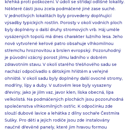
křehká proti poškození. V údolí se střídají odlišné lokality.
Některé části jsou zcela podmáčené jiné zase suché.
V jednotlivých lokalitách byly provedeny doplňující
výsadby typických rostlin. Porosty v okolí vodních ploch
byly doplněny o další druhy stromových vrb. Háj uměle
vysázených topolů má dnes charakter lužního lesa. Jeho
nově vytvořené keřové patro obsahuje vlhkomilnou
střemchu hroznovitou a brslen evropský. Pozoruhodný
je původní vzácný porost jilmu ladního v dobrém
zdravotním stavu. V okolí starého třešňového sadu se
nachází odpočívadlo s dětským hřištěm a veřejné
ohniště. V okolí sadu byly doplněny další ovocné stromy,
modříny, lípy a duby. V suťovém lese byly vysazeny
dřeviny, jako je jilm vaz, javor klen, líska obecná, lípa
velkolistá. Na podmáčených plochách jsou pozoruhodná
společenstva vlhkomilných ostřic. K odpočinku zde
slouží dubové lavice a lehátka z dílny sochaře Čestmíra
Sušky. Pro děti a jejich rodiče jsou zde instalovány
naučné dřevěné panely, které jim hravou formou