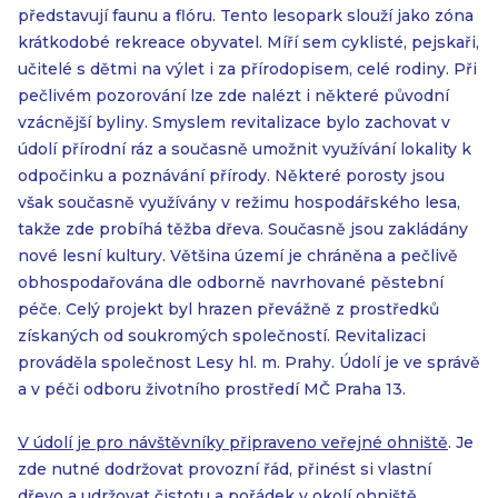
představují faunu a flóru. Tento lesopark slouží jako zóna
krátkodobé rekreace obyvatel. Míří sem cyklisté, pejskaři,
učitelé s dětmi na výlet i za přírodopisem, celé rodiny. Při
pečlivém pozorování lze zde nalézt i některé původní
vzácnější byliny. Smyslem revitalizace bylo zachovat v
údolí přírodní ráz a současně umožnit využívání lokality k
odpočinku a poznávání přírody. Některé porosty jsou
však současně využívány v režimu hospodářského lesa,
takže zde probíhá těžba dřeva. Současně jsou zakládány
nové lesní kultury. Většina území je chráněna a pečlivě
obhospodařována dle odborně navrhované pěstební
péče. Celý projekt byl hrazen převážně z prostředků
získaných od soukromých společností. Revitalizaci
prováděla společnost Lesy hl. m. Prahy. Údolí je ve správě
a v péči odboru životního prostředí MČ Praha 13.
V údolí je pro návštěvníky připraveno veřejné ohniště
. Je
zde nutné dodržovat provozní řád, přinést si vlastní
dřevo a udržovat čistotu a pořádek v okolí ohniště.