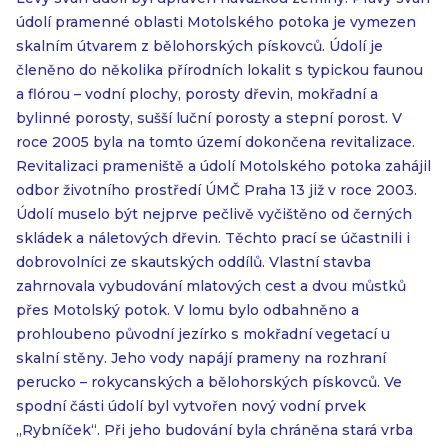
údolí pramenné oblasti Motolského potoka je vymezen
skalním útvarem z bělohorských pískovců. Údolí je
členěno do několika přírodních lokalit s typickou faunou
a flórou – vodní plochy, porosty dřevin, mokřadní a
bylinné porosty, sušší luční porosty a stepní porost. V
roce 2005 byla na tomto území dokončena revitalizace.
Revitalizaci prameniště a údolí Motolského potoka zahájil
odbor životního prostředí ÚMČ Praha 13 již v roce 2003.
Údolí muselo být nejprve pečlivě vyčištěno od černých
skládek a náletových dřevin. Těchto prací se účastnili i
dobrovolníci ze skautských oddílů. Vlastní stavba
zahrnovala vybudování mlatových cest a dvou můstků
přes Motolský potok. V lomu bylo odbahněno a
prohloubeno původní jezírko s mokřadní vegetací u
skalní stěny. Jeho vody napájí prameny na rozhraní
perucko – rokycanských a bělohorských pískovců. Ve
spodní části údolí byl vytvořen nový vodní prvek
„Rybníček“. Při jeho budování byla chráněna stará vrba