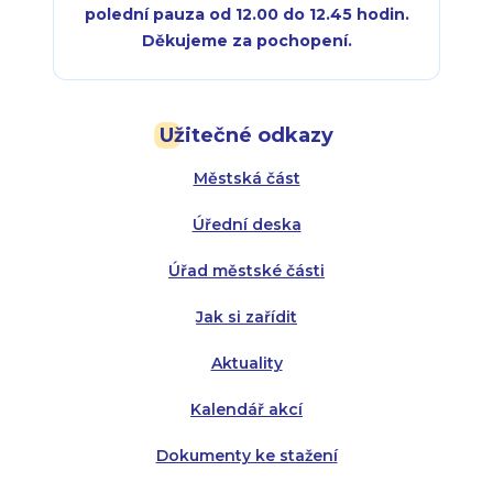
polední pauza od 12.00 do 12.45 hodin.
Děkujeme za pochopení.
Pondělí:
Pondělí:
8:00 - 18:00
8:00 - 18:00
Užitečné odkazy
Úterý:
Úterý:
8:00 - 16:00
8:00 - 13:00
Městská část
Středa:
Středa:
8:00 - 18:00
8:00 - 18:00
Úřední deska
Čtvrtek:
Čtvrtek:
8:00 - 16:00
8:00 - 13:00
Úřad městské části
Pátek:
8:00 - 14:30
Jak si zařídit
Aktuality
Kalendář akcí
Dokumenty ke stažení