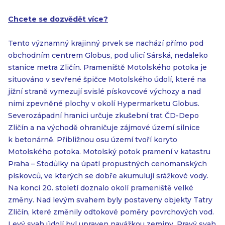
Chcete se dozvědět více?
Tento významný krajinný prvek se nachází přímo pod
obchodním centrem Globus, pod ulicí Sárská, nedaleko
stanice metra Zličín. Prameniště Motolského potoka je
situováno v sevřené špičce Motolského údolí, které na
jižní straně vymezují svislé pískovcové výchozy a nad
nimi zpevněné plochy v okolí Hypermarketu Globus.
Severozápadní hranici určuje zkušební trať ČD-Depo
Zličín a na východě ohraničuje zájmové území silnice
k betonárně. Přibližnou osu území tvoří koryto
Motolského potoka. Motolský potok pramení v katastru
Praha – Stodůlky na úpatí propustných cenomanských
pískovců, ve kterých se dobře akumulují srážkové vody.
Na konci 20. století doznalo okolí prameniště velké
změny. Nad levým svahem byly postaveny objekty Tatry
Zličín, které změnily odtokové poměry povrchových vod.
Levý svah údolí byl upraven navážkou zeminy. Pravý svah