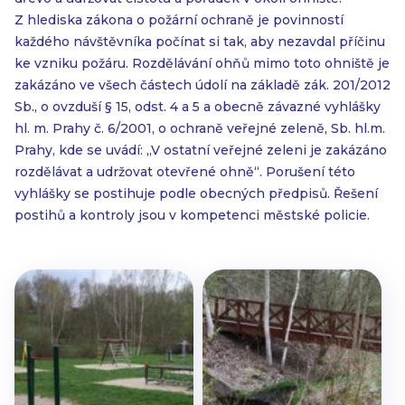
Z hlediska zákona o požární ochraně je povinností
každého návštěvníka počínat si tak, aby nezavdal příčinu
ke vzniku požáru. Rozdělávání ohňů mimo toto ohniště je
zakázáno ve všech částech údolí na základě zák. 201/2012
Sb., o ovzduší § 15, odst. 4 a 5 a obecně závazné vyhlášky
hl. m. Prahy č. 6/2001, o ochraně veřejné zeleně, Sb. hl.m.
Prahy, kde se uvádí: „V ostatní veřejné zeleni je zakázáno
rozdělávat a udržovat otevřené ohně“. Porušení této
vyhlášky se postihuje podle obecných předpisů. Řešení
postihů a kontroly jsou v kompetenci městské policie.