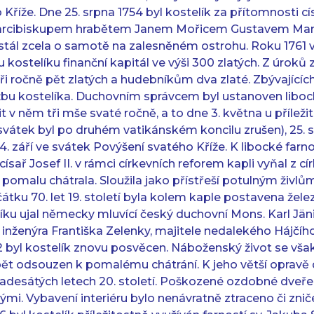
o Kříže. Dne 25. srpna 1754 byl kostelík za přítomnosti c
arcibiskupem hrabětem Janem Mořicem Gustavem Ma
 stál zcela o samotě na zalesněném ostrohu. Roku 1761 
kostelíku finanční kapitál ve výši 300 zlatých. Z úroků 
ři ročně pět zlatých a hudebníkům dva zlaté. Zbývající
bu kostelíka. Duchovním správcem byl ustanoven libocký
t v něm tři mše svaté ročně, a to dne 3. května u příleži
svátek byl po druhém vatikánském koncilu zrušen), 25. s
. září ve svátek Povýšení svatého Kříže. K libocké farnos
ísař Josef II. v rámci církevních reforem kapli vyňal z cí
omalu chátrala. Sloužila jako přístřeší potulným živlům
átku 70. let 19. století byla kolem kaple postavena želez
íku ujal německy mluvící český duchovní Mons. Karl Jänig
nženýra Františka Zelenky, majitele nedalekého Hájčího
92 byl kostelík znovu posvěcen. Náboženský život se však 
opět odsouzen k pomalému chátrání. K jeho větší oprav
desátých letech 20. století. Poškozené ozdobné dveře 
mi. Vybavení interiéru bylo nenávratně ztraceno či zni