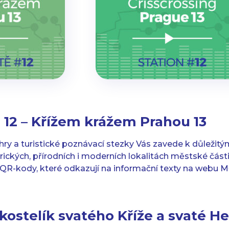
. 12 – Křížem krážem Prahou 13
y a turistické poznávací stezky Vás zavede k důleži
torických, přírodních i moderních lokalitách městské část
QR-kody, které odkazují na informační texty na webu MČ 
kostelík
svatého Kříže a svaté H