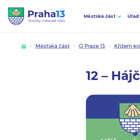
Městská část
Úřad
Úvod
Městská část
O Praze 13
Křížem kr
12 – Háj