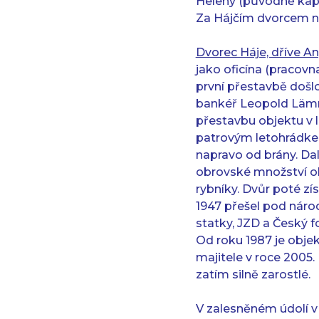
Heleny (původně kaple
Za Hájčím dvorcem nad
Dvorec Háje, dříve A
jako oficína (pracovn
první přestavbě došlo 
bankéř Leopold Lämme
přestavbu objektu v 
patrovým letohrádkem.
napravo od brány. Dal
obrovské množství ok
rybníky. Dvůr poté zí
1947 přešel pod náro
statky, JZD a Český 
Od roku 1987 je obje
majitele v roce 2005
zatím silně zarostlé.
V zalesněném údolí v