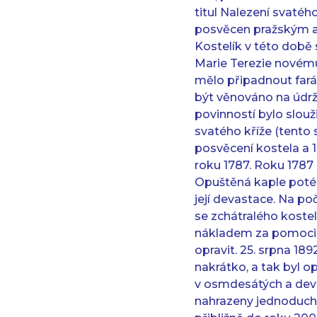
titul Nalezení svatéh
posvěcen pražským 
Kostelík v této době
Marie Terezie novému 
mělo připadnout fará
být věnováno na údrž
povinností bylo slouži
svatého kříže (tento 
posvěcení kostela a 14
roku 1787. Roku 1787 c
Opuštěná kaple poté p
její devastace. Na poč
se zchátralého kostel
nákladem za pomoci i
opravit. 25. srpna 18
nakrátko, a tak byl 
v osmdesátých a deva
nahrazeny jednoduchý