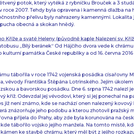
ětvený potok, který vytéká z rybníčku Brouček a 3 stud
 roce 2007. Tehdy byla opravena i kamenná dlažba na h
čnostního přelivu byly nahrazeny kamennými. Lokalita 
ropucha obecná a skokan hnědý.
o Kříže a svaté Heleny (původně kaple Nalezení sv. Kříž
tobusu „Bílý beránek“ Od Hájčího dvora vede k chrámu
 kulturní památka České republiky a od 16. června 2016
ámu tábořila v roce 1742 vojenská posádka císařovny M
la, vévody Františka Štěpána Lotrinského. Jejím úkolem 
zskou a bavorskou posádku. Dne 6. srpna 1742 nalezl 
ý kříž. Odevzdal jej vévodovi, který si jej ponechal na p
s již není známo, kde se nachází onen nalezený kovový k
erá znázorňuje jeho podobu a kterou zhotovil pražský mě
řovna přijela do Prahy, aby zde byla korunována na česk
, kde tábořilo vojsko jejího manžela. Na tomto místě, k
ní kámen ke stavbě chrámu, který měl být z jejího rozka