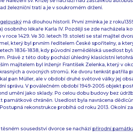
 Nalezení sv. Kříže) se nachází nad zastávkou autobusu 
 železniční tratí a je v soukromém držení.
ngelovský
má dlouhou historii. První zmínka je z roku135
a) osobního lékaře Karla IV. Později se zde nacházela k
v roce 1429. Ve 30. letech 19. století se stal majitel dvo
l, který byl prvním ředitelem České spořitelny, a kter
letech 1836-1838, kdy původní zemědělská usedlost by
 Právě z této doby pochází úhledný klasicistní letohrá
ším majitelem byl inženýr František Zelenka, který v oko
rasných a ovocných stromů. Ke dvoru tenkrát patřila p
skal pan Müller, ale v období druhé světové války jej obs
dní správu. V poválečném období 1949-2005 objekt post
fond umění jako sklady. Po celou dobu budovy bez údržb
kt památkově chráněn. Usedlost byla navrácena dědic
. Postupná rekonstrukce probíhá od roku 2013. Okolní za
 těsném sousedství dvorce se nachází
přírodní památk