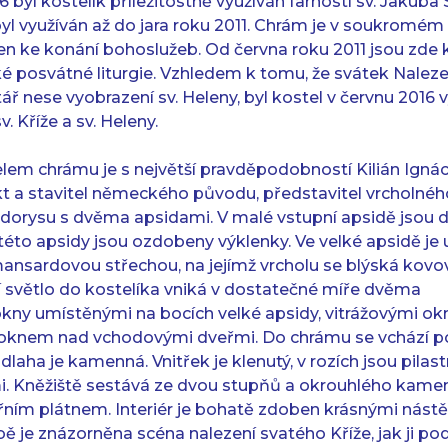
 byl kostelík příležitostně využíván farností sv. Jakuba 
l využíván až do jara roku 2011. Chrám je v soukromém vl
ven ke konání bohoslužeb. Od června roku 2011 jsou zde
é posvátné liturgie. Vzhledem k tomu, že svátek Nalezení
ltář nese vyobrazení sv. Heleny, byl kostel v červnu 201
v. Kříže a sv. Heleny.
elem chrámu je s největší pravděpodobností Kilián Ignác
t a stavitel německého původu, představitel vrcholnéh
orysu s dvěma apsidami. V malé vstupní apsidě jsou d
této apsidy jsou ozdobeny výklenky. Ve velké apsidě je 
ansardovou střechou, na jejímž vrcholu se blýská kovov
 světlo do kostelíka vniká v dostatečné míře dvěma
okny umístěnými na bocích velké apsidy, vitrážovými ok
 oknem nad vchodovými dveřmi. Do chrámu se vchází p
laha je kamenná. Vnitřek je klenutý, v rozích jsou pilast
i. Kněžiště sestává ze dvou stupňů a okrouhlého kame
řním plátnem. Interiér je bohatě zdoben krásnými nás
bě je znázorněna scéna nalezení svatého Kříže, jak ji p