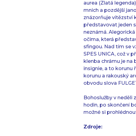
aurea (Zlatá legenda)
mnich a pozdější jan
znázorňuje vítězství 
představovat jeden sv
neznámá. Alegorická 
očima, která představ
sfingou. Nad tím se 
SPES UNICA, což v př
klenba chrámu je na 
insignie, a to korun
korunu a rakouský ar
obvodu slova FULGET 
Bohoslužby v neděli z
hodin, po skončení bo
možné si prohlédnout 
Zdroje: