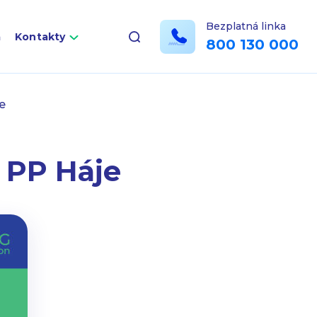
Bezplatná linka
a
Kontakty
800 130 000
je
, PP Háje