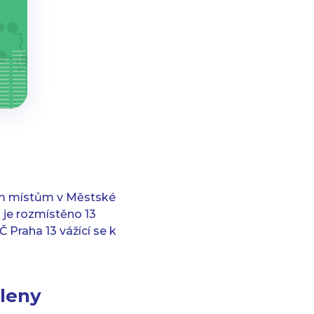
tým místům v Městské
i je rozmístěno 13
Praha 13 vážící se k
eleny