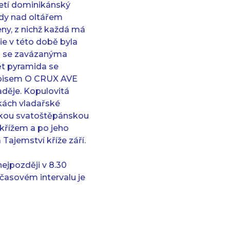
letí dominikánský
idy nad oltářem
eny, z nichž každá má
ie v této době byla
vě se zavázanýma
dět pyramida se
 nápisem O CRUX AVE
aděje. Kopulovitá
kách vladařské
rskou svatoštěpánskou
 křížem a po jeho
ajemství kříže září.
nejpozději v 8.30
 časovém intervalu je