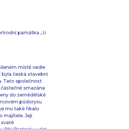
 přírodní památka „U
těšeném místě vedle
 byla česká stavební
a. Tato společnost
e částečně smazána
azeny do zemědělské
tvercovém půdorysu
se mu také říkalo
majitele. Její
 svaté