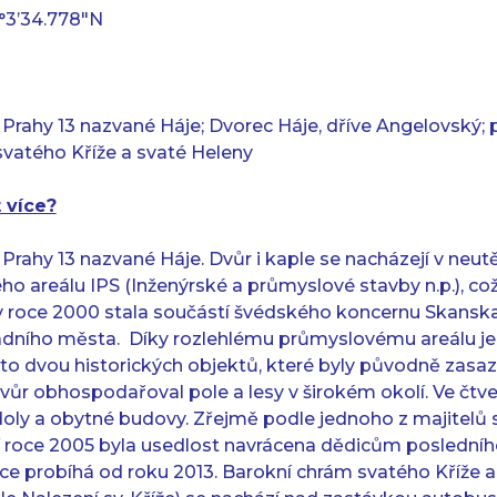
0°3’34.778″N
 Prahy 13 nazvané Háje; Dvorec Háje, dříve Angelovský;
svatého Kříže a svaté Heleny
 více?
 Prahy 13 nazvané Háje. Dvůr i kaple se nacházejí v neu
o areálu IPS (Inženýrské a průmyslové stavby n.p.), což
 v roce 2000 stala součástí švédského koncernu Skansk
padního města. Díky rozlehlému průmyslovému areálu j
to dvou historických objektů, které byly původně zas
 Dvůr obhospodařoval pole a lesy v širokém okolí. Ve č
odoly a obytné budovy. Zřejmě podle jednoho z majitelů 
 roce 2005 byla usedlost navrácena dědicům posledního 
e probíhá od roku 2013. Barokní chrám svatého Kříže a