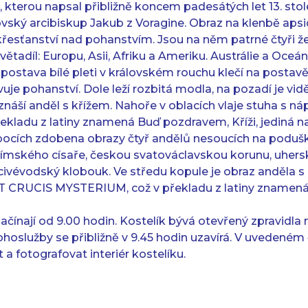
, kterou napsal přibližně koncem padesátých let 13. sto
ovský arcibiskup Jakub z Voragine. Obraz na klenbě aps
křesťanství nad pohanstvím. Jsou na něm patrné čtyři ž
ětadíl: Europu, Asii, Afriku a Ameriku. Austrálie a Oceán
postava bílé pleti v královském rouchu klečí na posta
uje pohanství. Dole leží rozbitá modla, na pozadí je vi
vznáší anděl s křížem. Nahoře v oblacích vlaje stuha s
ekladu z latiny znamená Buď pozdravem, Kříži, jediná n
bocích zdobena obrazy čtyř andělů nesoucích na poduš
u římského císaře, českou svatováclavskou korunu, uhe
civévodský klobouk. Ve středu kopule je obraz anděla s
CRUCIS MYSTERIUM, což v překladu z latiny znamená T
ačínají od 9.00 hodin. Kostelík bývá otevřený zpravidla 
hoslužby se přibližně v 9.45 hodin uzavírá. V uvedeném
a fotografovat interiér kostelíku.