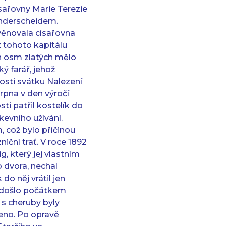
ísařovny Marie Terezie
nderscheidem.
věnovala císařovna
z tohoto kapitálu
ch osm zlatých mělo
 farář, jehož
tosti svátku Nalezení
rpna v den výročí
ti patřil kostelík do
rkevního užívání.
, což bylo příčinou
niční trať. V roce 1892
, který jej vlastním
 dvora, nechal
do něj vrátil jen
ě došlo počátkem
s cheruby byly
čeno. Po opravě