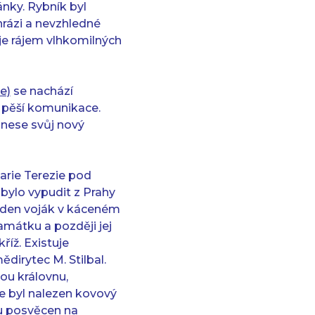
ánky. Rybník byl
rázi a nevzhledné
je rájem vlhkomilných
e)
se nachází
 pěší komunikace.
 nese svůj nový
arie Terezie pod
bylo vypudit z Prahy
jeden voják v káceném
amátku a později jej
říž. Existuje
dirytec M. Stilbal.
ou královnu,
de byl nalezen kovový
zu posvěcen na