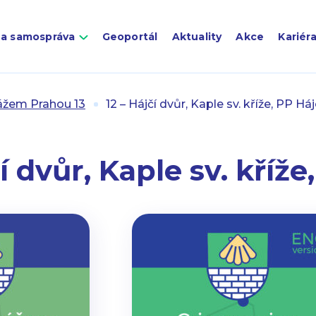
 a samospráva
Geoportál
Aktuality
Akce
Kariér
ážem Prahou 13
12 – Hájčí dvůr, Kaple sv. kříže, PP Há
čí dvůr, Kaple sv. kříže