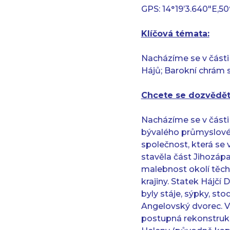
GPS: 14°19’3.640″E,5
Klíčová témata:
Nacházíme se v části
Hájů; Barokní chrám 
Chcete se dozvědět
Nacházíme se v části
bývalého průmyslovéh
společnost, která se
stavěla část Jihozá
malebnost okolí těch
krajiny. Statek Hájčí
byly stáje, sýpky, st
Angelovský dvorec. V
postupná rekonstrukc