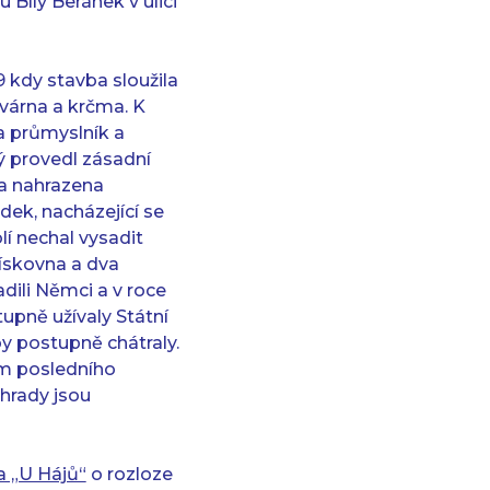
Bílý Beránek v ulici
9 kdy stavba sloužila
ovárna a krčma. K
ra průmyslník a
ý provedl zásadní
la nahrazena
dek, nacházející se
lí nechal vysadit
ískovna a dva
adili Němci a v roce
upně užívaly Státní
y postupně chátraly.
ům posledního
hrady jsou
a „U Hájů“
o rozloze