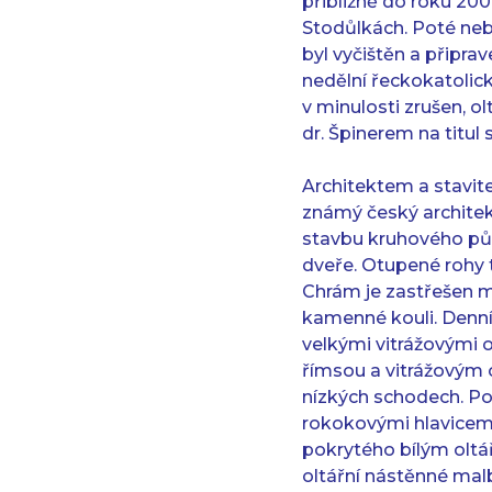
přibližně do roku 2006
Stodůlkách. Poté neby
byl vyčištěn a připra
nedělní řeckokatolick
v minulosti zrušen, o
dr. Špinerem na titul s
Architektem a stavit
známý český architek
stavbu kruhového půd
dveře. Otupené rohy 
Chrám je zastřešen m
kamenné kouli. Denní
velkými vitrážovými 
římsou a vitrážovým
nízkých schodech. Pod
rokokovými hlavicem
pokrytého bílým oltá
oltářní nástěnné mal