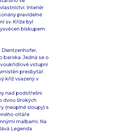
Staršího ve
astnictví. Interiér
 konány pravidelné
 sv. Kříže byl
6 vysvěcen biskupem
 Dientzenhofer,
o baroka. Jedná se o
voukřídlové vstupní
umístěn presbytář.
ý kříž vsazený v
ny nad podstřešní
o dvou širokých
ry (neúplné sloupy) s
nného oltáře
těnnými malbami. Na
odává Legenda