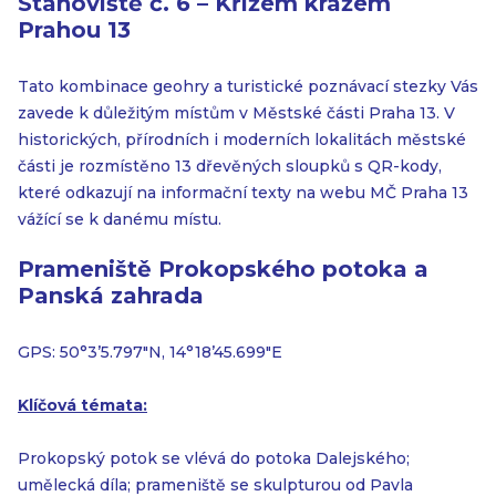
Stanoviště č. 6 – Křížem krážem
Prahou 13
Tato kombinace geohry a turistické poznávací stezky Vás
zavede k důležitým místům v Městské části Praha 13. V
historických, přírodních i moderních lokalitách městské
části je rozmístěno 13 dřevěných sloupků s QR-kody,
které odkazují na informační texty na webu MČ Praha 13
vážící se k danému místu.
Prameniště Prokopského potoka a
Panská zahrada
GPS: 50°3’5.797″N, 14°18’45.699″E
Klíčová témata:
Prokopský potok se vlévá do potoka Dalejského;
umělecká díla; prameniště se skulpturou od Pavla