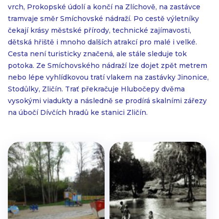
vrch, Prokopské údolí a končí na Zlíchově, na zastávce
tramvaje směr Smíchovské nádraží. Po cestě výletníky
čekají krásy městské přírody, technické zajímavosti,
dětská hřiště i mnoho dalších atrakcí pro malé i velké.
Cesta není turisticky značená, ale stále sleduje tok
potoka. Ze Smíchovského nádraží lze dojet zpět metrem
nebo lépe vyhlídkovou tratí vlakem na zastávky Jinonice,
Stodůlky, Zličín. Trať překračuje Hlubočepy dvěma
vysokými viadukty a následně se prodírá skalními zářezy
na úbočí Dívčích hradů ke stanici Zličín.