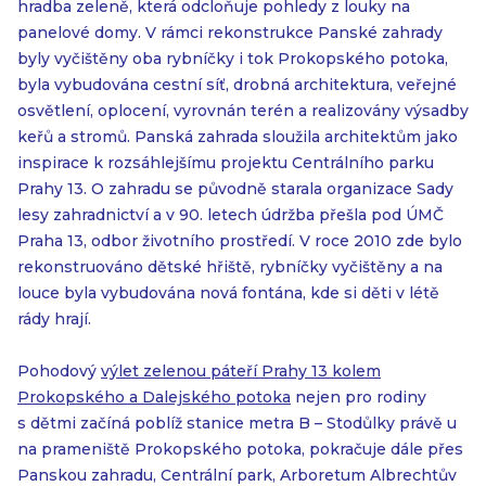
hradba zeleně, která odcloňuje pohledy z louky na
panelové domy. V rámci rekonstrukce Panské zahrady
byly vyčištěny oba rybníčky i tok Prokopského potoka,
byla vybudována cestní síť, drobná architektura, veřejné
osvětlení, oplocení, vyrovnán terén a realizovány výsadby
keřů a stromů. Panská zahrada sloužila architektům jako
inspirace k rozsáhlejšímu projektu Centrálního parku
Prahy 13. O zahradu se původně starala organizace Sady
lesy zahradnictví a v 90. letech údržba přešla pod ÚMČ
Praha 13, odbor životního prostředí. V roce 2010 zde bylo
rekonstruováno dětské hřiště, rybníčky vyčištěny a na
louce byla vybudována nová fontána, kde si děti v létě
rády hrají.
Pohodový
výlet zelenou páteří Prahy 13 kolem
Prokopského a Dalejského potoka
nejen pro rodiny
s dětmi začíná poblíž stanice metra B – Stodůlky právě u
na prameniště Prokopského potoka, pokračuje dále přes
Panskou zahradu, Centrální park, Arboretum Albrechtův