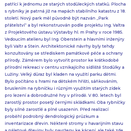
patřící k jednomu ze starých stodůleckých statků. Plocha
s rybníky je patrná již na mapách stabilního katastru z 18.
století. Nový park měl původně být nazván „Park
přátelství“ a byl rekonstruován podle projektu Ing. Valtra
z Projektového ústavu Výstavby hl. m Prahy v roce 1985.
Vedoucím atelieru byl Ing. Oberstein a hlavními inženýry
byli Valtr a Stein. Architektonické návrhy byly tehdy
konzultovány se střediskem památkové péče a ochrany
přírody. Záměrem bylo vytvořit prostor ke krátkodobé
přírodní rekreaci v centru vznikajícího sídliště Stodůlky a
Lužiny. Velký důraz byl kladen na využití parku dětmi.
Bylo počítáno s hrami na dětském hřišti, sáňkováním,
bruslením na rybníčku i různým využitím starých zídek
pro lezení a dobrodružné hry v přírodě. V 80. letech byl
zarostlý prostor posetý černými skládkami. Oba rybníčky
byly silně zarostlé a plné usazenin. Před realizací
proběhl podrobný dendrologický průzkum a
inventarizace dřevin. Některé stromy v havarijním stavu
a náletové dřeviny byly navrženy ke kácení, ale také zde