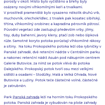
porosty v okolí. Místo bylo vyčištěno a břehy byly
osázeny novými vlhkomilnými keři a trvalkami.
V prostředí prameniště bylo vysazeno několik druhů vrb,
muchovník, ořechokřídlec, z trvalek pak kosatec sibiřský,
třtina, vlhkomilný orobinec a kapradina pérovník pštrosí.
Původní vegetaci zde zastupují především vrby, jilmy,
tisy, duby bahenní, javory kleny, ptačí zob nebo šípková
růže. Samotné koryto potoka porůstají vlhkomilné rákosy
a sítiny. Na toku Prokopského potoka leží oba rybníčky v
Panské zahradě, dvě retenční nádrže v Centrálním parku
a nakonec retenční nádrž Asuán pod nákupním centrem
Galerie Butovice, za nímž se potok vlévá do potoka
Dalejského. Prokopský potok tvoří osu mezi velkými
sídlišti a osadami – Stodůlky, Malá a Velká Ohrada, Nové
Butovice a Lužiny. Potok teče částečně volně, částečně
je zatrubněn.
Park
Panská zahrada
leží na horním toku Prokopského
potoka. Panská zahrada je vybudován na ploše zahrady