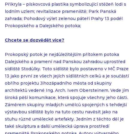
Přikryla – pískovcová plastika symbolizující stěžeň lodi s
lodním uzlem; revitalizace prameniště; Park Panská
zahrada; Pohodový výlet zelenou páteří Prahy 13 podél
Prokopského a Dalejského potoka;
Chcete se dozvědět více?
Prokopský potok je nejdůležitějším přítokem potoka
Dalejského a pramení nad Panskou zahradou uprostřed
sídliště Stodůlky. Toto sídliště bylo postaveno v MČ Praze
13 jako první ze všech jejích sídlištních celků a je součástí
obřího projektu Jihozápadního města od skupiny
architektů vedené Ing. Arch. Ivem Obersteinem. Vede jím
široká pěší komunikace, která spojuje všechny jeho části.
Záměrem skupiny mladých umělců spojených s tehdejší
výstavbou sídliště bylo na tuto cestu navěsit jako na
stuhu různé umělecké artefakty. Jedním z těchto děl je
také skulptura a další umělecká úprava prostředí
prameniště Prokopského potoka. Autory výtvarného