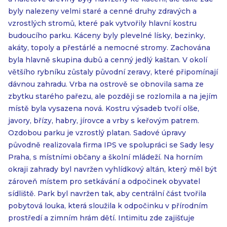
byly nalezeny velmi staré a cenné druhy zdravých a
vzrostlých stromů, které pak vytvořily hlavní kostru
budoucího parku. Káceny byly plevelné lísky, bezinky,
akáty, topoly a přestárlé a nemocné stromy. Zachována
byla hlavně skupina dubů a cenný jedlý kaštan. V okolí
většího rybníku zůstaly původní zeravy, které připomínají
dávnou zahradu. Vrba na ostrově se obnovila sama ze
zbytku starého pařezu, ale později se rozlomila a na jejím
místě byla vysazena nová. Kostru výsadeb tvoří olše,
javory, břízy, habry, jírovce a vrby s keřovým patrem.
Ozdobou parku je vzrostlý platan. Sadové úpravy
původně realizovala firma IPS ve spolupráci se Sady lesy
Praha, s místními občany a školní mládeží. Na horním
okraji zahrady byl navržen vyhlídkový altán, který měl být
zároveň místem pro setkávání a odpočinek obyvatel
sídliště. Park byl navržen tak, aby centrální část tvořila
pobytová louka, která sloužila k odpočinku v přírodním
prostředí a zimním hrám dětí. Intimitu zde zajišťuje