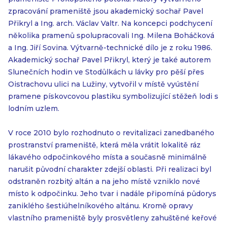
zpracování prameniště jsou akademický sochař Pavel
Přikryl a Ing. arch. Václav Valtr. Na koncepci podchycení
několika pramenů spolupracovali Ing. Milena Boháčková
a Ing. Jiří Sovina. Výtvarně-technické dílo je z roku 1986.
Akademický sochař Pavel Přikryl, který je také autorem
Slunečních hodin ve Stodůlkách u lávky pro pěší přes
Oistrachovu ulici na Lužiny, vytvořil v místě vyústění
pramene pískovcovou plastiku symbolizující stěžeň lodi s
lodním uzlem.
V roce 2010 bylo rozhodnuto o revitalizaci zanedbaného
prostranství prameniště, která měla vrátit lokalitě ráz
lákavého odpočinkového místa a současně minimálně
narušit původní charakter zdejší oblasti. Při realizaci byl
odstraněn rozbitý altán a na jeho místě vzniklo nové
místo k odpočinku. Jeho tvar i nadále připomíná půdorys
zaniklého šestiúhelníkového altánu. Kromě opravy
vlastního prameniště byly prosvětleny zahuštěné keřové