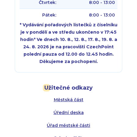
Čtvrtek:
8:00 - 13:00
Pátek:
8:00 - 13:00
* Vydávání pořadových lístečků z číselníku
je v pondělí a ve středu ukončeno v 17:45
hodin
*
Ve dnech 10. 8., 12. 8., 17. 8., 19. 8. a
24. 8. 2026 je na pracovišti CzechPoint
polední pauza od 12.00 do 12.45 hodin.
Děkujeme za pochopení.
Pondělí:
Pondělí:
8:00 - 18:00
8:00 - 18:00
Užitečné odkazy
Úterý:
Úterý:
8:00 - 16:00
8:00 - 13:00
Městská část
Středa:
Středa:
8:00 - 18:00
8:00 - 18:00
Úřední deska
Čtvrtek:
Čtvrtek:
8:00 - 16:00
8:00 - 13:00
Úřad městské části
Pátek:
8:00 - 14:30