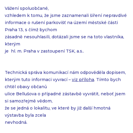
Vážení spoluobčané,
vzhledem k tomu, že jsme zaznamenali šíření nepravdivé
informace o rušení parkovišť na území městské části
Praha 13, s čímž bychom
zásadně nesouhlasili, dotázali jsme se na toto vlastníka,
kterým
je hl. m. Praha v zastoupení TSK, a.s..
Technická správa komunikací nám odpověděla dopisem,
kterým tuto informaci vyvrací –
viz příloha
. Tímto bych
chtěl obavy občanů
ulice Bellušova o případné zástavbě vyvrátit, neboť jsem
si samozřejmě vědom,
že se jedná o lokalitu, ve které by již další hmotná
výstavba byla zcela
nevhodná.