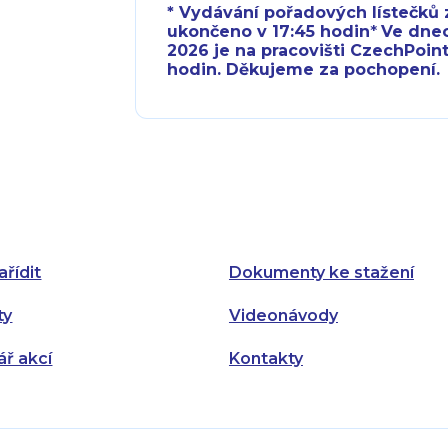
* Vydávání pořadových lístečků z
ukončeno v 17:45 hodin
*
Ve dnech 
2026 je na pracovišti CzechPoint
hodin. Děkujeme za pochopení.
Pondělí:
Pondělí:
Úterý:
Úterý:
Středa:
Středa:
Čtvrtek:
Čtvrtek:
ařídit
Dokumenty ke stažení
Pátek:
ty
Videonávody
ář akcí
Kontakty