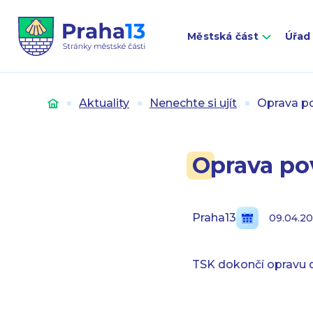
Městská část
Úřad
Úvod
Aktuality
Nenechte si ujít
Oprava po
Oprava po
Praha13
09.04.2
TSK dokončí opravu d