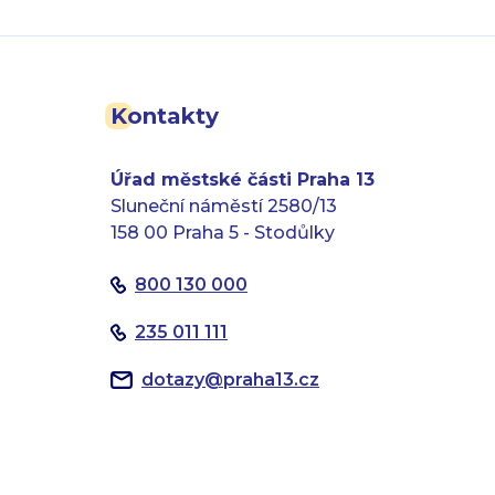
Kontakty
Úřad městské části Praha 13
Sluneční náměstí 2580/13
158 00 Praha 5 - Stodůlky
800 130 000
235 011 111
dotazy
@
praha13.cz