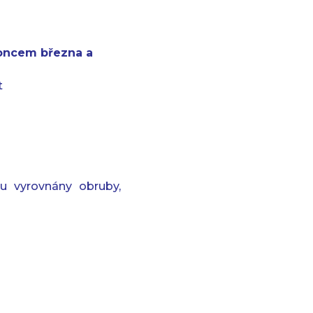
koncem března a
t
ou vyrovnány obruby,