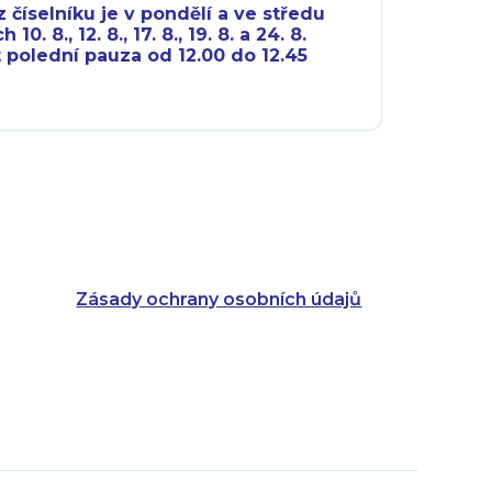
 číselníku je v pondělí a ve středu
10. 8., 12. 8., 17. 8., 19. 8. a 24. 8.
 polední pauza od 12.00 do 12.45
8:00 - 18:00
8:00 - 18:00
8:00 - 16:00
8:00 - 13:00
8:00 - 18:00
8:00 - 18:00
8:00 - 16:00
8:00 - 13:00
Zásady ochrany osobních údajů
8:00 - 14:30