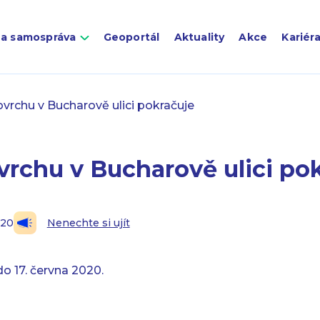
 a samospráva
Geoportál
Aktuality
Akce
Kariér
vrchu v Bucharově ulici pokračuje
vrchu v Bucharově ulici po
020
Nenechte si ujít
o 17. června 2020.