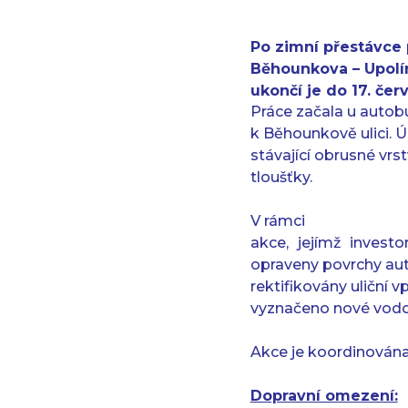
Po zimní přestávce
Běhounkova – Upolí
ukončí je do 17. čer
Práce začala u auto
k Běhounkově ulici. 
stávající obrusné vrs
tloušťky.
V rámci
akce, jejímž invest
opraveny povrchy au
rektifikovány uliční
vyznačeno nové vodo
Akce je koordinována
Dopravní omezení: