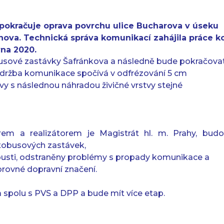
pokračuje oprava povrchu ulice
Bucharova v úseku
nova.
Technická správa komunikací zahájila práce 
vna 2020.
busové zastávky Šafránkova a následně bude pokračova
Údržba komunikace spočívá v odfrézování 5 cm
tvy s následnou náhradou živičné vrstvy stejné
orem a realizátorem je Magistrát hl. m. Prahy, bud
tobusových zastávek,
 vpusti, odstraněny problémy s propady komunikace a
rovné dopravní značení.
 spolu s PVS a DPP a bude mít více etap.