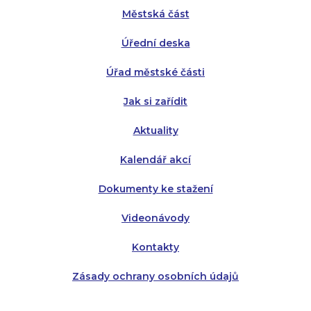
Městská část
Středa:
Středa:
8:00 - 18:00
8:00 - 18:00
Úřední deska
Čtvrtek:
Čtvrtek:
8:00 - 16:00
8:00 - 13:00
Úřad městské části
Pátek:
8:00 - 14:30
Jak si zařídit
Aktuality
Kalendář akcí
Dokumenty ke stažení
Videonávody
Kontakty
Zásady ochrany osobních údajů