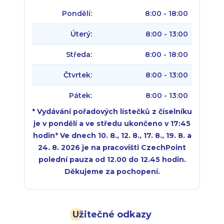
Pondělí:
8:00 - 18:00
Úterý:
8:00 - 13:00
Středa:
8:00 - 18:00
Čtvrtek:
8:00 - 13:00
Pátek:
8:00 - 13:00
* Vydávání pořadových lístečků z číselníku
je v pondělí a ve středu ukončeno v 17:45
hodin
*
Ve dnech 10. 8., 12. 8., 17. 8., 19. 8. a
24. 8. 2026 je na pracovišti CzechPoint
polední pauza od 12.00 do 12.45 hodin.
Děkujeme za pochopení.
Pondělí:
Pondělí:
8:00 - 18:00
8:00 - 18:00
Užitečné odkazy
Úterý:
Úterý:
8:00 - 16:00
8:00 - 13:00