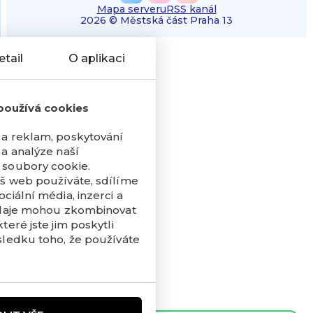
Mapa serveru
RSS kanál
2026 © Městská část Praha 13