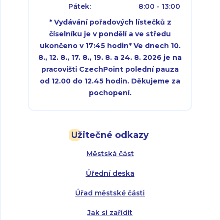
Pátek:
8:00 - 13:00
* Vydávání pořadových lístečků z
číselníku je v pondělí a ve středu
ukončeno v 17:45 hodin
*
Ve dnech 10.
8., 12. 8., 17. 8., 19. 8. a 24. 8. 2026 je na
pracovišti CzechPoint polední pauza
od 12.00 do 12.45 hodin. Děkujeme za
pochopení.
Pondělí:
Pondělí:
8:00 - 18:00
8:00 - 18:00
Užitečné odkazy
Úterý:
Úterý:
8:00 - 16:00
8:00 - 13:00
Městská část
Středa:
Středa:
8:00 - 18:00
8:00 - 18:00
Úřední deska
Čtvrtek:
Čtvrtek:
8:00 - 16:00
8:00 - 13:00
Úřad městské části
Pátek:
8:00 - 14:30
Jak si zařídit