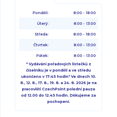
Pondělí:
8:00 - 18:00
Úterý:
8:00 - 13:00
Středa:
8:00 - 18:00
Čtvrtek:
8:00 - 13:00
Pátek:
8:00 - 13:00
* Vydávání pořadových lístečků z
číselníku je v pondělí a ve středu
ukončeno v 17:45 hodin
*
Ve dnech 10.
8., 12. 8., 17. 8., 19. 8. a 24. 8. 2026 je na
pracovišti CzechPoint polední pauza
od 12.00 do 12.45 hodin. Děkujeme za
pochopení.
Pondělí:
Pondělí:
8:00 - 18:00
8:00 - 18:00