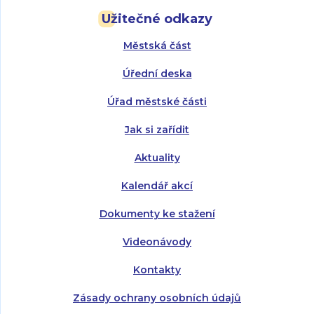
Užitečné odkazy
Úterý:
Úterý:
8:00 - 16:00
8:00 - 13:00
Městská část
Středa:
Středa:
8:00 - 18:00
8:00 - 18:00
Úřední deska
Čtvrtek:
Čtvrtek:
8:00 - 16:00
8:00 - 13:00
Úřad městské části
Pátek:
8:00 - 14:30
Jak si zařídit
Aktuality
Kalendář akcí
Dokumenty ke stažení
Videonávody
Kontakty
Zásady ochrany osobních údajů