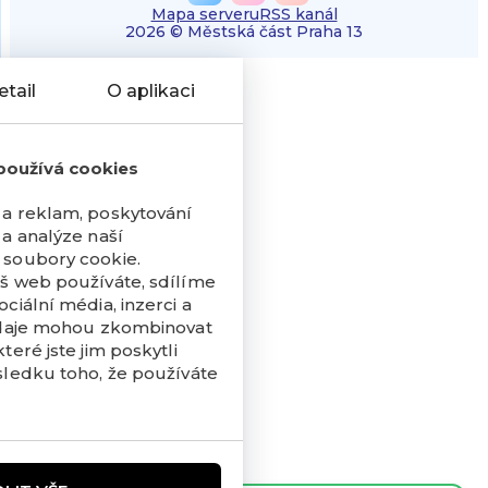
Mapa serveru
RSS kanál
2026 © Městská část Praha 13