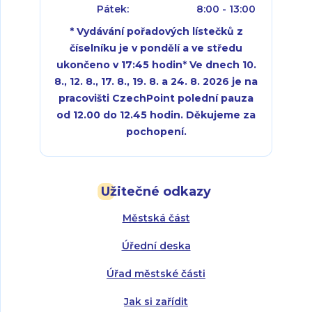
Pátek:
8:00 - 13:00
* Vydávání pořadových lístečků z
číselníku je v pondělí a ve středu
ukončeno v 17:45 hodin
*
Ve dnech 10.
8., 12. 8., 17. 8., 19. 8. a 24. 8. 2026 je na
pracovišti CzechPoint polední pauza
od 12.00 do 12.45 hodin. Děkujeme za
pochopení.
Pondělí:
Pondělí:
8:00 - 18:00
8:00 - 18:00
Užitečné odkazy
Úterý:
Úterý:
8:00 - 16:00
8:00 - 13:00
Městská část
Středa:
Středa:
8:00 - 18:00
8:00 - 18:00
Úřední deska
Čtvrtek:
Čtvrtek:
8:00 - 16:00
8:00 - 13:00
Úřad městské části
Pátek:
8:00 - 14:30
Jak si zařídit