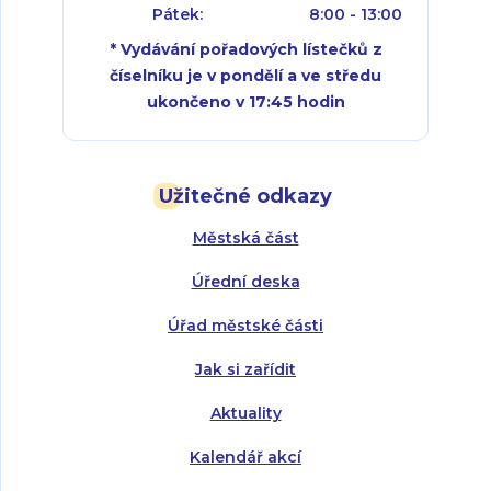
Pátek:
8:00 - 13:00
* Vydávání pořadových lístečků z
číselníku je v pondělí a ve středu
ukončeno v 17:45 hodin
Pondělí:
Pondělí:
8:00 - 18:00
8:00 - 18:00
Užitečné odkazy
Úterý:
Úterý:
8:00 - 16:00
8:00 - 13:00
Městská část
Středa:
Středa:
8:00 - 18:00
8:00 - 18:00
Úřední deska
Čtvrtek:
Čtvrtek:
8:00 - 16:00
8:00 - 13:00
Úřad městské části
Pátek:
8:00 - 14:30
Jak si zařídit
Aktuality
Kalendář akcí