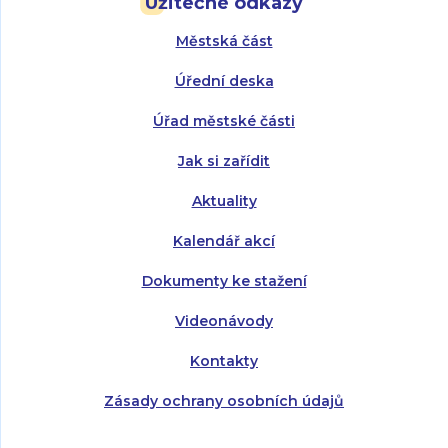
Užitečné odkazy
Úterý:
Úterý:
8:00 - 16:00
8:00 - 13:00
Městská část
Středa:
Středa:
8:00 - 18:00
8:00 - 18:00
Úřední deska
Čtvrtek:
Čtvrtek:
8:00 - 16:00
8:00 - 13:00
Úřad městské části
Pátek:
8:00 - 14:30
Jak si zařídit
Aktuality
Kalendář akcí
Dokumenty ke stažení
Videonávody
Kontakty
Zásady ochrany osobních údajů