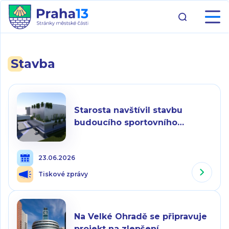
Stavba
Starosta navštívil stavbu
budoucího sportovního
gymnázia v Praze 13. Hrubá
stavba je dokončena, práce
23.06.2026
pokračují v interiérech
Tiskové zprávy
Na Velké Ohradě se připravuje
projekt na zlepšení