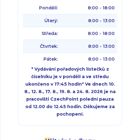
Pondělí:
8:00 - 18:00
Úterý:
8:00 - 13:00
Středa:
8:00 - 18:00
Čtvrtek:
8:00 - 13:00
Pátek:
8:00 - 13:00
* Vydávání pořadových lístečků z
číselníku je v pondělí a ve středu
ukončeno v 17:45 hodin
*
Ve dnech 10.
8., 12. 8., 17. 8., 19. 8. a 24. 8. 2026 je na
pracovišti CzechPoint polední pauza
od 12.00 do 12.45 hodin. Děkujeme za
pochopení.
Pondělí:
Pondělí:
8:00 - 18:00
8:00 - 18:00