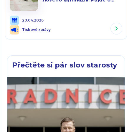
první veřejné gymnázium
zřizované městskou částí v
20.04.2026
hlavním městě
Tiskové zprávy
Přečtěte si pár slov starosty