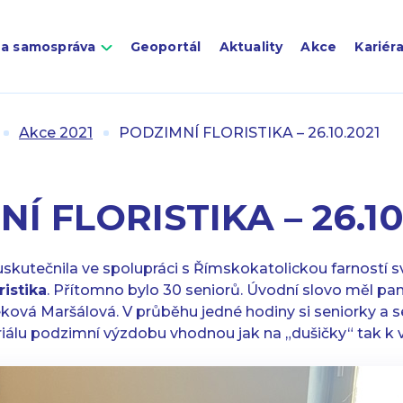
 a samospráva
Geoportál
Aktuality
Akce
Kariér
Akce 2021
PODZIMNÍ FLORISTIKA – 26.10.2021
Í FLORISTIKA – 26.10
 uskutečnila ve spolupráci s Římskokatolickou farností s
ristika
. Přítomno bylo 30 seniorů. Úvodní slovo měl pan
ková Maršálová. V průběhu jedné hodiny si seniorky a sen
iálu podzimní výzdobu vhodnou jak na „dušičky“ tak k v