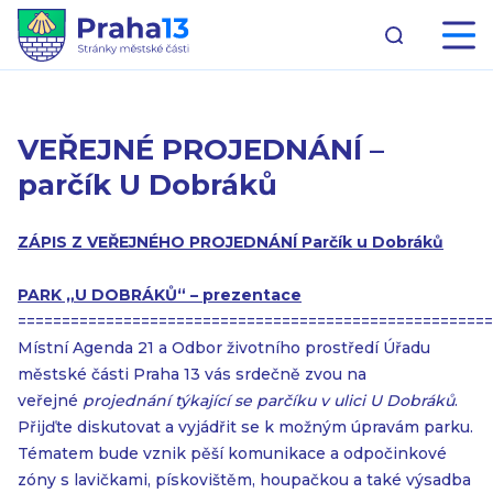
VEŘEJNÉ PROJEDNÁNÍ –
parčík U Dobráků
ZÁPIS Z VEŘEJNÉHO PROJEDNÁNÍ Parčík u Dobráků
PARK „U DOBRÁKŮ“ – prezentace
======================================================
Místní Agenda 21 a Odbor životního prostředí Úřadu
městské části Praha 13 vás srdečně zvou na
veřejné
projednání týkající se parčíku v ulici U Dobráků
.
Přijďte diskutovat a vyjádřit se k možným úpravám parku.
Tématem bude vznik pěší komunikace a odpočinkové
zóny s lavičkami, pískovištěm, houpačkou a také výsadba