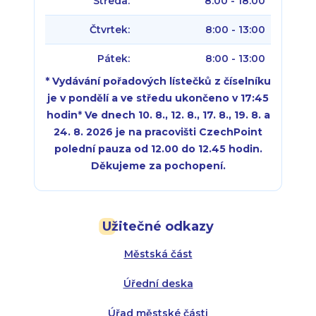
Středa:
8:00 - 18:00
Čtvrtek:
8:00 - 13:00
Pátek:
8:00 - 13:00
* Vydávání pořadových lístečků z číselníku
je v pondělí a ve středu ukončeno v 17:45
hodin
*
Ve dnech 10. 8., 12. 8., 17. 8., 19. 8. a
24. 8. 2026 je na pracovišti CzechPoint
polední pauza od 12.00 do 12.45 hodin.
Děkujeme za pochopení.
Pondělí:
Pondělí:
8:00 - 18:00
8:00 - 18:00
Užitečné odkazy
Úterý:
Úterý:
8:00 - 16:00
8:00 - 13:00
Městská část
Středa:
Středa:
8:00 - 18:00
8:00 - 18:00
Úřední deska
Čtvrtek:
Čtvrtek:
8:00 - 16:00
8:00 - 13:00
Úřad městské části