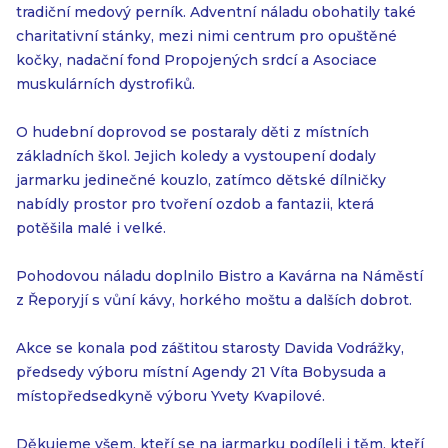
tradiční medový perník. Adventní náladu obohatily také
charitativní stánky, mezi nimi centrum pro opuštěné
kočky, nadační fond Propojených srdcí a Asociace
muskulárních dystrofiků.
O hudební doprovod se postaraly děti z místních
základních škol. Jejich koledy a vystoupení dodaly
jarmarku jedinečné kouzlo, zatímco dětské dílničky
nabídly prostor pro tvoření ozdob a fantazii, která
potěšila malé i velké.
Pohodovou náladu doplnilo Bistro a Kavárna na Náměstí
z Řeporyjí s vůní kávy, horkého moštu a dalších dobrot.
Akce se konala pod záštitou starosty Davida Vodrážky,
předsedy výboru místní Agendy 21 Víta Bobysuda a
místopředsedkyně výboru Yvety Kvapilové.
Děkujeme všem, kteří se na jarmarku podíleli i těm, kteří