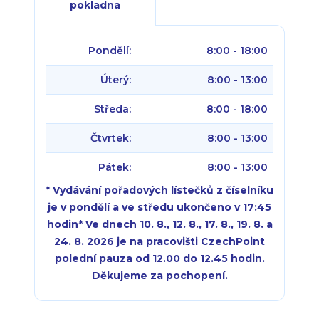
pokladna
Pondělí:
8:00 - 18:00
Úterý:
8:00 - 13:00
Středa:
8:00 - 18:00
Čtvrtek:
8:00 - 13:00
Pátek:
8:00 - 13:00
* Vydávání pořadových lístečků z číselníku
je v pondělí a ve středu ukončeno v 17:45
hodin
*
Ve dnech 10. 8., 12. 8., 17. 8., 19. 8. a
24. 8. 2026 je na pracovišti CzechPoint
polední pauza od 12.00 do 12.45 hodin.
Děkujeme za pochopení.
Pondělí:
Pondělí:
8:00 - 18:00
8:00 - 18:00