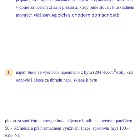
v domě za účelem zřízení prostoru, který bude sloužit k uskladnění
cích s chodem domácnosti:
movitých věcí souvisejí
2
nájem bude ve výši 50% nájemného z bytu (204,-Kč/m
/rok), což
odpovídá částce za úhradu např. sklepa k bytu
platbu za spotřebu el.energie bude nájemce hradit stanoveným paušálem
50,- Kč/měsíc a při hromadném využívání (např. sportovní hry) 100,-
Kč/měsíc