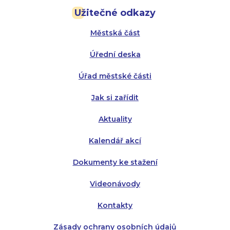
Užitečné odkazy
Úterý:
Úterý:
8:00 - 16:00
8:00 - 13:00
Městská část
Středa:
Středa:
8:00 - 18:00
8:00 - 18:00
Úřední deska
Čtvrtek:
Čtvrtek:
8:00 - 16:00
8:00 - 13:00
Úřad městské části
Pátek:
8:00 - 14:30
Jak si zařídit
Aktuality
Kalendář akcí
Dokumenty ke stažení
Videonávody
Kontakty
Zásady ochrany osobních údajů