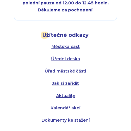
polední pauza od 12.00 do 12.45 hodin.
Děkujeme za pochopení.
Pondělí:
Pondělí:
8:00 - 18:00
8:00 - 18:00
Užitečné odkazy
Úterý:
Úterý:
8:00 - 16:00
8:00 - 13:00
Městská část
Středa:
Středa:
8:00 - 18:00
8:00 - 18:00
Úřední deska
Čtvrtek:
Čtvrtek:
8:00 - 16:00
8:00 - 13:00
Úřad městské části
Pátek:
8:00 - 14:30
Jak si zařídit
Aktuality
Kalendář akcí
Dokumenty ke stažení