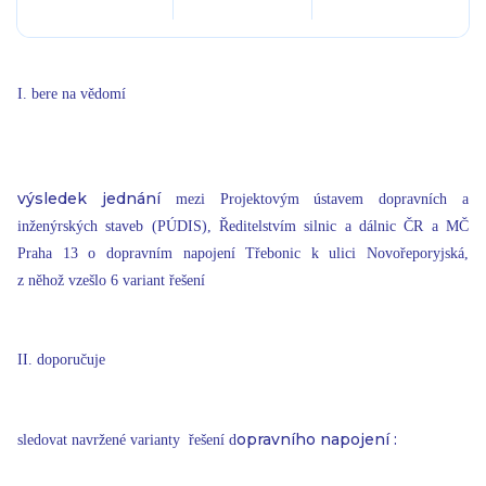
I. bere na vědomí
výsledek jednání
mezi Projektovým ústavem dopravních a
inženýrských staveb (PÚDIS), Ředitelstvím silnic a dálnic ČR a MČ
Praha 13 o dopravním napojení Třebonic k ulici Novořeporyjská,
z něhož vzešlo 6 variant řešení
II. doporučuje
opravního napojení :
sledovat navržené varianty řešení d