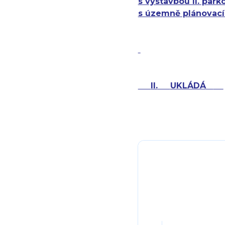
s výstavbou II. par
s územně plánovac
II.
UKLÁDÁ