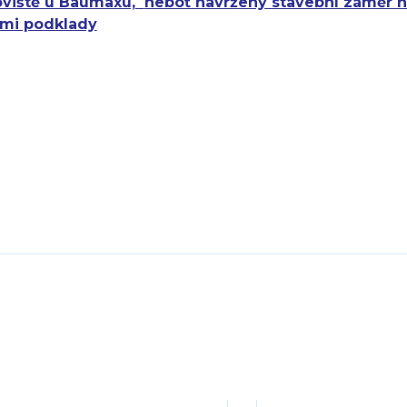
koviště u Baumaxu,
neboť navržený stavební záměr n
ími podklady