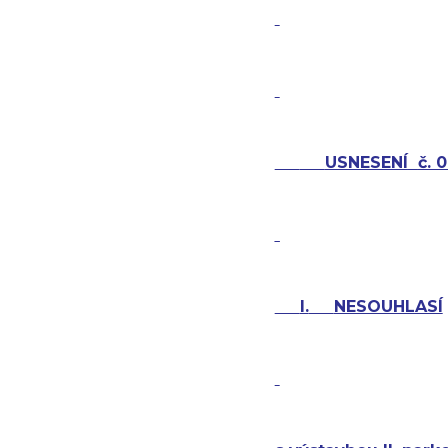
USNESENÍ
č. 
I.
NESOUHLASÍ