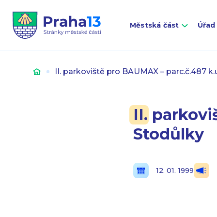
Městská část
Úřad
Úvod
II. parkoviště pro BAUMAX – parc.č.487 k.
II. parkov
Stodůlky
12. 01. 1999