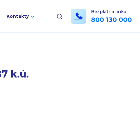
Bezplatná linka
a
Kontakty
800 130 000
7 k.ú.