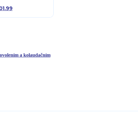
01.99
povolením a kolaudačním