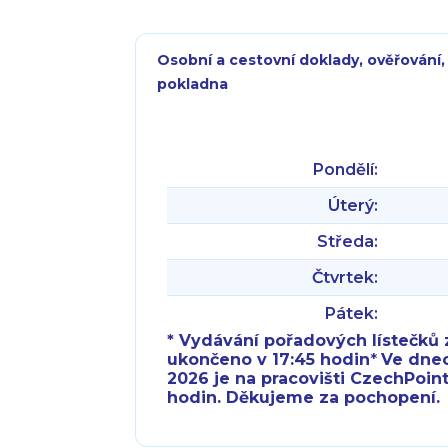
Osobní a cestovní doklady, ověřování,
pokladna
Pondělí:
Úterý:
Středa:
Čtvrtek:
Pátek:
* Vydávání pořadových lístečků z
ukončeno v 17:45 hodin
*
Ve dnech 
2026 je na pracovišti CzechPoint
hodin. Děkujeme za pochopení.