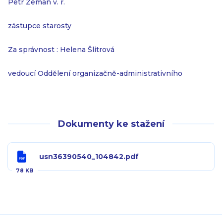
Petr Zeman v. r.
zástupce starosty
Za správnost : Helena Šlitrová
vedoucí Oddělení organizačně-administrativního
Dokumenty ke stažení
usn36390540_104842.pdf
78 KB