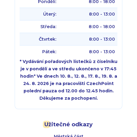
Pondělí:
8:00 - 18:00
Úterý:
8:00 - 13:00
Středa:
8:00 - 18:00
Čtvrtek:
8:00 - 13:00
Pátek:
8:00 - 13:00
* Vydávání pořadových lístečků z číselníku
je v pondělí a ve středu ukončeno v 17:45
hodin
*
Ve dnech 10. 8., 12. 8., 17. 8., 19. 8. a
24. 8. 2026 je na pracovišti CzechPoint
polední pauza od 12.00 do 12.45 hodin.
Děkujeme za pochopení.
Pondělí:
Pondělí:
8:00 - 18:00
8:00 - 18:00
Užitečné odkazy
Úterý:
Úterý:
8:00 - 16:00
8:00 - 13:00
Městská část