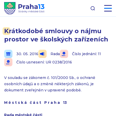
Krátkodobé smlouvy o nájmu
prostor ve školských zařízeních
30. 05. 2016
Rada
Číslo jednání: 11
Číslo usnesení: UR 0238/2016
V souladu se zákonem č. 101/2000 Sb., o ochraně
osobních údajů a o změně některých zákonů, je
dokument zveřejněn v upravené podobě.
M ě s t s k á č á s t P r a h a 13
Rada městské části