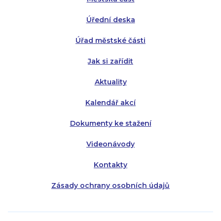
Středa:
Středa:
8:00 - 18:00
8:00 - 18:00
Úřední deska
Čtvrtek:
Čtvrtek:
8:00 - 16:00
8:00 - 13:00
Úřad městské části
Pátek:
8:00 - 14:30
Jak si zařídit
Aktuality
Kalendář akcí
Dokumenty ke stažení
Videonávody
Kontakty
Zásady ochrany osobních údajů