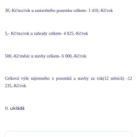
30,-Kč/m
/rok u zastavěného pozemku celkem- 1 410,-Kč/rok
2
5,- Kč/m
/rok u zahrady celkem- 4 825,-Kč/rok
2
500,-Kč/měsíc u stavby celkem- 6 000,-Kč/rok
Celková výše nájemného z pozemků a stavby za rok(12 měsíců) -12
235,-Kč/rok
II. ukládá