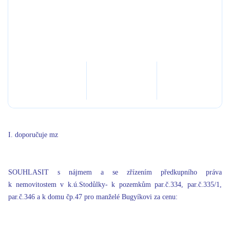
I. doporučuje mz
SOUHLASIT s nájmem a se zřízením předkupního práva
k nemovitostem v k.ú.Stodůlky- k pozemkům par.č.334, par.č.335/1,
par.č.346 a k domu čp.47 pro manželé Bugyíkovi za cenu: