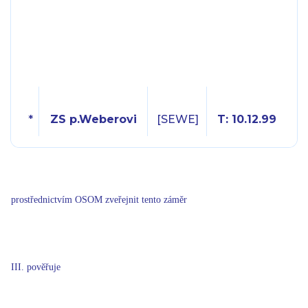
*
ZS p.Weberovi
[SEWE]
T: 10.12.99
prostřednictvím OSOM zveřejnit tento záměr
III. pověřuje