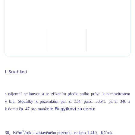
I. Souhlasí
s nájemní smlouvou a se zřízením předkupního práva k nemovitostem
v k.ú. Stodůlky k pozemkům par. č. 334, par.č. 335/1, par.č. 346 a
ele Bugyíkovi za cenu:
k domu čp. 47 pro manž
2
30,- Kč/m
/rok u zastavěného pozemku celkem 1.410,- Kč/rok