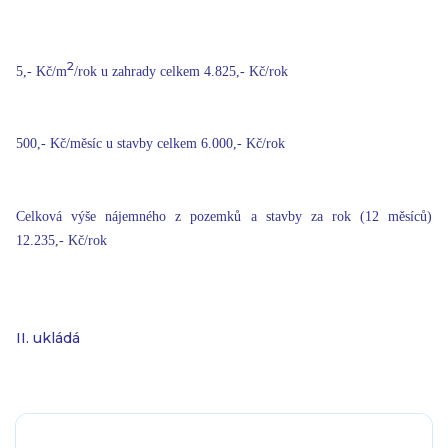
2
5,- Kč/m
/rok u zahrady celkem 4.825,- Kč/rok
500,- Kč/měsíc u stavby celkem 6.000,- Kč/rok
Celková výše nájemného z pozemků a stavby za rok (12 měsíců)
12.235,- Kč/rok
II. ukládá