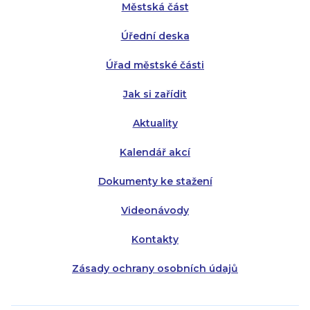
Městská část
Středa:
Středa:
8:00 - 18:00
8:00 - 18:00
Úřední deska
Čtvrtek:
Čtvrtek:
8:00 - 16:00
8:00 - 13:00
Úřad městské části
Pátek:
8:00 - 14:30
Jak si zařídit
Aktuality
Kalendář akcí
Dokumenty ke stažení
Videonávody
Kontakty
Zásady ochrany osobních údajů