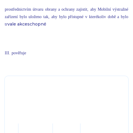
prostřednictvím útvaru obrany a ochrany zajistit, aby Mobilní výstražné
zařízení bylo uloženo tak, aby bylo přístupné v kterékoliv době a bylo
vale akceschopné
tr
III. pověřuje