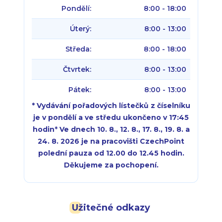
Pondělí:
8:00 - 18:00
Úterý:
8:00 - 13:00
Středa:
8:00 - 18:00
Čtvrtek:
8:00 - 13:00
Pátek:
8:00 - 13:00
* Vydávání pořadových lístečků z číselníku
je v pondělí a ve středu ukončeno v 17:45
hodin
*
Ve dnech 10. 8., 12. 8., 17. 8., 19. 8. a
24. 8. 2026 je na pracovišti CzechPoint
polední pauza od 12.00 do 12.45 hodin.
Děkujeme za pochopení.
Pondělí:
Pondělí:
8:00 - 18:00
8:00 - 18:00
Užitečné odkazy
Úterý:
Úterý:
8:00 - 16:00
8:00 - 13:00