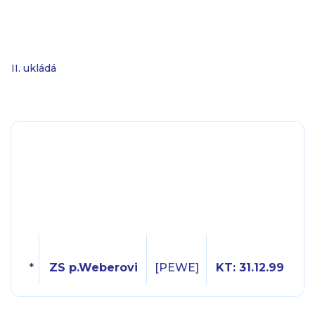
II. ukládá
*
ZS p.Weberovi
[PEWE]
KT: 31.12.99