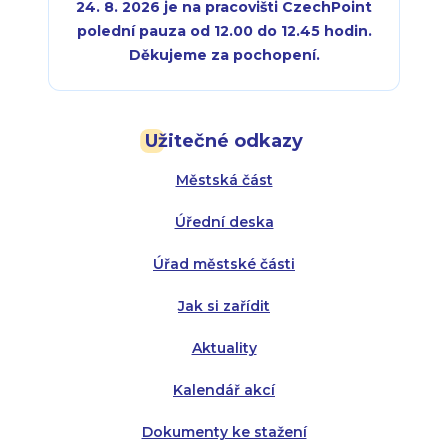
24. 8. 2026 je na pracovišti CzechPoint
polední pauza od 12.00 do 12.45 hodin.
Děkujeme za pochopení.
Pondělí:
Pondělí:
8:00 - 18:00
8:00 - 18:00
Užitečné odkazy
Úterý:
Úterý:
8:00 - 16:00
8:00 - 13:00
Městská část
Středa:
Středa:
8:00 - 18:00
8:00 - 18:00
Úřední deska
Čtvrtek:
Čtvrtek:
8:00 - 16:00
8:00 - 13:00
Úřad městské části
Pátek:
8:00 - 14:30
Jak si zařídit
Aktuality
Kalendář akcí
Dokumenty ke stažení