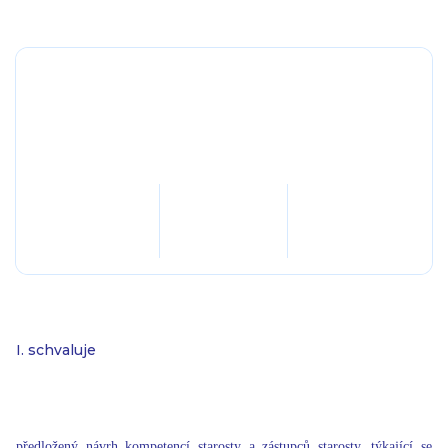
I. schvaluje
předložený návrh kompetencí starosty a zástupců starosty, týkající se