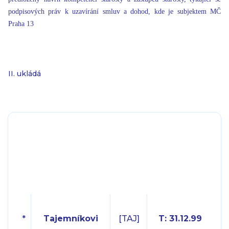
podpisových práv k uzavírání smluv a dohod, kde je subjektem MČ
Praha 13
II. ukládá
*
Tajemníkovi
[TAJ]
T: 31.12.99