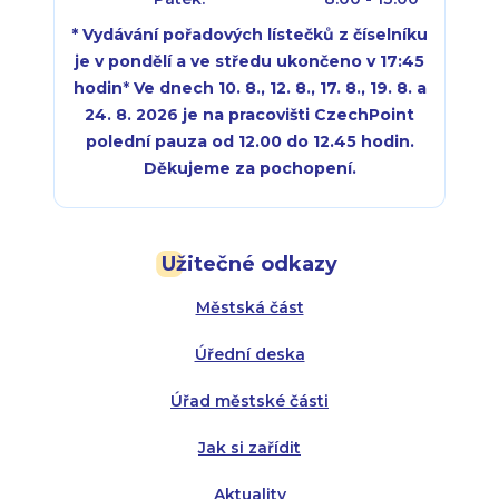
* Vydávání pořadových lístečků z číselníku
je v pondělí a ve středu ukončeno v 17:45
hodin
*
Ve dnech 10. 8., 12. 8., 17. 8., 19. 8. a
24. 8. 2026 je na pracovišti CzechPoint
polední pauza od 12.00 do 12.45 hodin.
Děkujeme za pochopení.
Pondělí:
Pondělí:
8:00 - 18:00
8:00 - 18:00
Užitečné odkazy
Úterý:
Úterý:
8:00 - 16:00
8:00 - 13:00
Městská část
Středa:
Středa:
8:00 - 18:00
8:00 - 18:00
Úřední deska
Čtvrtek:
Čtvrtek:
8:00 - 16:00
8:00 - 13:00
Úřad městské části
Pátek:
8:00 - 14:30
Jak si zařídit
Aktuality