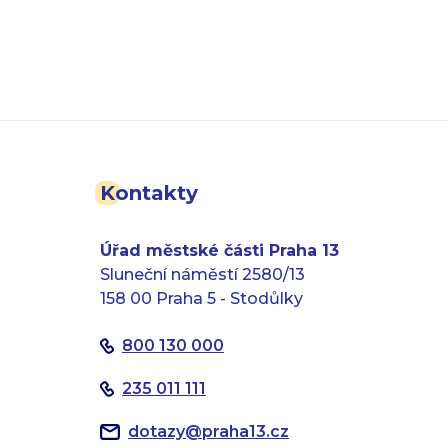
Kontakty
Úřad městské části Praha 13
Sluneční náměstí 2580/13
158 00 Praha 5 - Stodůlky
800 130 000
235 011 111
dotazy
@
praha13.cz