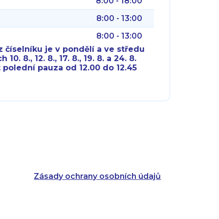
8:00 - 18:00
8:00 - 13:00
8:00 - 13:00
 číselníku je v pondělí a ve středu
10. 8., 12. 8., 17. 8., 19. 8. a 24. 8.
 polední pauza od 12.00 do 12.45
8:00 - 18:00
8:00 - 18:00
8:00 - 16:00
8:00 - 13:00
8:00 - 18:00
8:00 - 18:00
8:00 - 16:00
8:00 - 13:00
Zásady ochrany osobních údajů
8:00 - 14:30