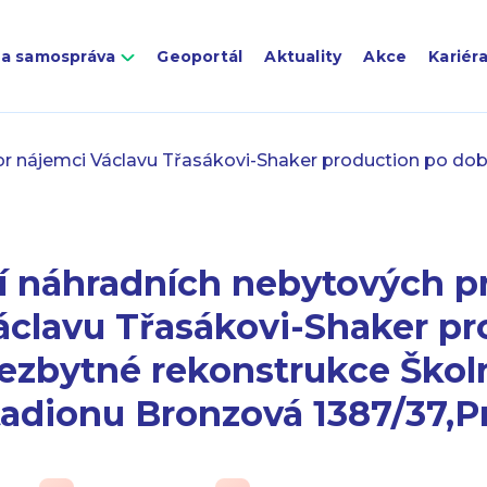
 a samospráva
Geoportál
Aktuality
Akce
Kariér
or nájemci Václavu Třasákovi-Shaker production po do
í náhradních nebytových p
áclavu Třasákovi-Shaker pr
ezbytné rekonstrukce Škol
adionu Bronzová 1387/37,Pr