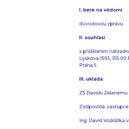
I. bere na vědomí
důvodovou zprávu
II. souhlasí
s přidělením náhradn
Lýskova 1593, 155 00
Praha 5
III. ukládá
ZS Davidu Zelenému 
Zodpovídá: zástupce 
Ing. David Vodrážka v.