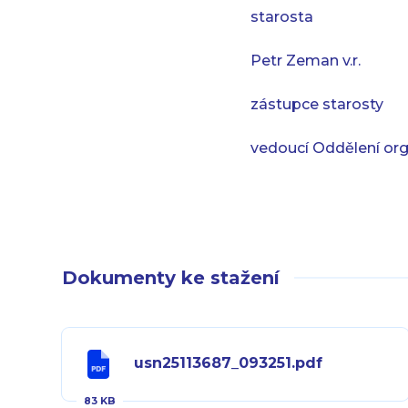
starosta
Petr Zeman v.r.
zástupce starosty
vedoucí Oddělení org
Dokumenty ke stažení
usn25113687_093251.pdf
83 KB