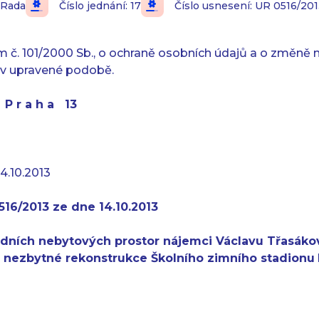
Rada
Číslo jednání: 17
Číslo usnesení: UR 0516/20
 č. 101/2000 Sb., o ochraně osobních údajů a o změně n
v upravené podobě.
t P r a h a 13
4.10.2013
516/2013 ze dne 14.10.2013
adních nebytových prostor nájemci Václavu Třasákov
 nezbytné rekonstrukce Školního zimního stadionu