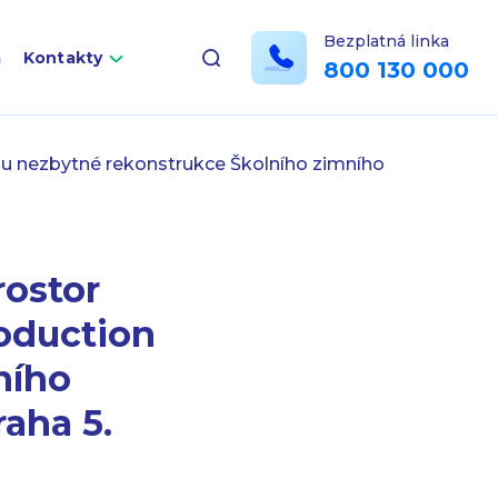
Bezplatná linka
a
Kontakty
800 130 000
bu nezbytné rekonstrukce Školního zimního
rostor
oduction
ního
aha 5.