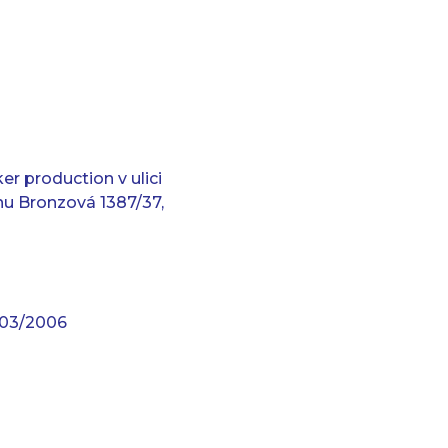
r production v ulici
nu Bronzová 1387/37,
803/2006