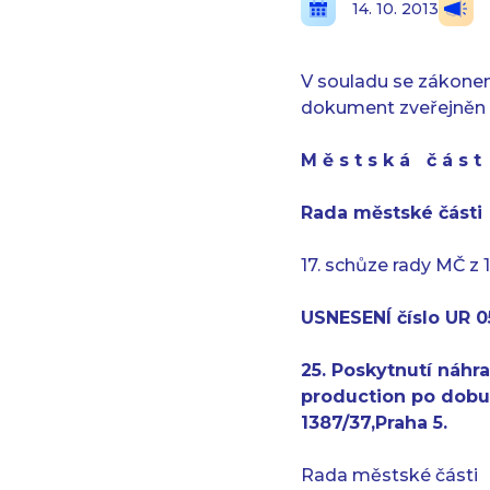
14. 10. 2013
V souladu se zákonem
dokument zveřejněn 
M ě s t s k á č á s 
Rada městské části
17. schůze rady MČ z 1
USNESENÍ číslo UR 0
25. Poskytnutí náhr
production po dobu
1387/37,Praha 5.
Rada městské části