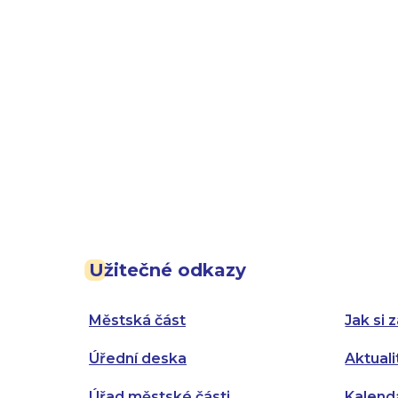
Užitečné odkazy
Městská část
Jak si z
Úřední deska
Aktuali
Úřad městské části
Kalend