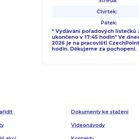
Středa:
Čtvrtek:
Pátek:
* Vydávání pořadových lístečků z
ukončeno v 17:45 hodin
*
Ve dnech 
2026 je na pracovišti CzechPoint
hodin. Děkujeme za pochopení.
Pondělí:
Pondělí:
Úterý:
Úterý:
Středa:
Středa:
Čtvrtek:
Čtvrtek:
ařídit
Dokumenty ke stažení
Pátek:
ty
Videonávody
ář akcí
Kontakty