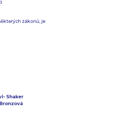
13
ěkterých zákonů, je
i-
Shaker
Bronzová