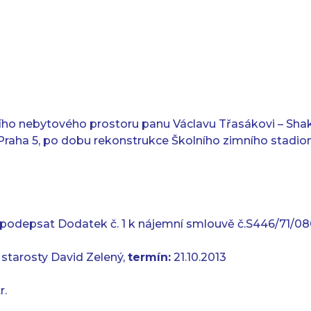
ího nebytového prostoru panu Václavu Třasákovi – Shake
 Praha 5, po dobu rekonstrukce Školního zimního stadio
podepsat Dodatek č. 1 k nájemní smlouvě č.S446/71/0
starosty David Zelený,
termín:
21.10.2013
r.