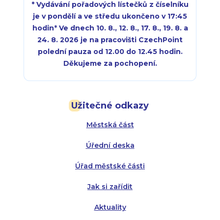
* Vydávání pořadových lístečků z číselníku
je v pondělí a ve středu ukončeno v 17:45
hodin
*
Ve dnech 10. 8., 12. 8., 17. 8., 19. 8. a
24. 8. 2026 je na pracovišti CzechPoint
polední pauza od 12.00 do 12.45 hodin.
Děkujeme za pochopení.
Pondělí:
Pondělí:
8:00 - 18:00
8:00 - 18:00
Užitečné odkazy
Úterý:
Úterý:
8:00 - 16:00
8:00 - 13:00
Městská část
Středa:
Středa:
8:00 - 18:00
8:00 - 18:00
Úřední deska
Čtvrtek:
Čtvrtek:
8:00 - 16:00
8:00 - 13:00
Úřad městské části
Pátek:
8:00 - 14:30
Jak si zařídit
Aktuality