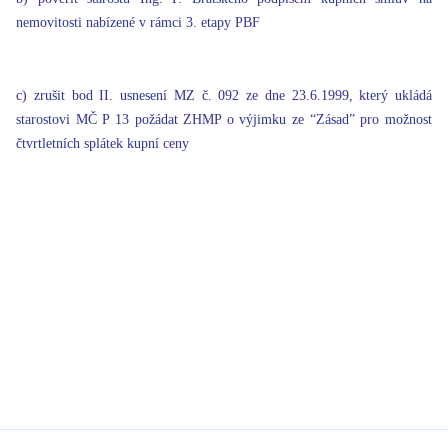
nemovitosti nabízené v rámci 3. etapy PBF
c) zrušit bod II. usnesení MZ č. 092 ze dne 23.6.1999, který ukládá
starostovi MČ P 13 požádat ZHMP o výjimku ze “Zásad” pro možnost
čtvrtletních splátek kupní ceny