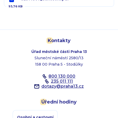
93,76 KB
Kontakty
Úřad městské části Praha 13
Sluneční náměstí 2580/13
158 00 Praha 5 - Stodůlky
800 130 000
235 011 111
dotazy
@
praha13.cz
Úřední hodiny
Osobní a cestovní